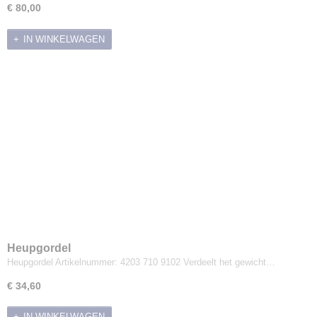
Stihl MultiSysteem
€ 80,00
Strooiers
IN WINKELWAGEN
Toro accu programma
Verticuteermachines
Zitmaaiers
Heupgordel
Heupgordel Artikelnummer: 4203 710 9102 Verdeelt het gewicht…
€ 34,60
IN WINKELWAGEN