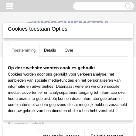
Cookies toestaan Opties
Inloggen
Registreren
UW WINKELWAGEN
Toestemming
Details
Over
Geen producten
(0)
Op deze website worden cookies gebruikt
Home
>
Gazononderhoud
>
Nevelspuiten en Sproeiapparaten
>
Cookies worden door ons gebruikt voor verkeersanalyse, het
Accessoires
aanbieden van sociale media-functies en het personaliseren van
informatie en advertenties. Daarnaast verlenen we onze sociale
Gazononderhoud
media-, advertentie- en analysepartners toegang tot informatie over
hoe u onze site gebruikt. Zij kunnen deze informatie gebruiken in
combinatie met andere gegevens die zij mogelijk hebben verzameld
Balkmaaiers
door uw gebruik van hun diensten of die u hen hebt verstrekt.
Beluchtingsmachines
Beregeningstechniek
Bosmaaiers