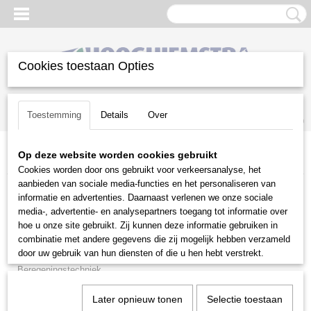
Cookies toestaan Opties
Inloggen
Registreren
UW WINKELWAGEN
Toestemming
Details
Over
Geen producten
(0)
Op deze website worden cookies gebruikt
Home
>
Gazononderhoud
>
Stihl accu programma
Cookies worden door ons gebruikt voor verkeersanalyse, het
aanbieden van sociale media-functies en het personaliseren van
Gazononderhoud
informatie en advertenties. Daarnaast verlenen we onze sociale
media-, advertentie- en analysepartners toegang tot informatie over
hoe u onze site gebruikt. Zij kunnen deze informatie gebruiken in
Balkmaaiers
combinatie met andere gegevens die zij mogelijk hebben verzameld
Beluchtingsmachines
door uw gebruik van hun diensten of die u hen hebt verstrekt.
Beregeningstechniek
Bosmaaiers
Later opnieuw tonen
Selectie toestaan
Bosmaaiers | toebehoren