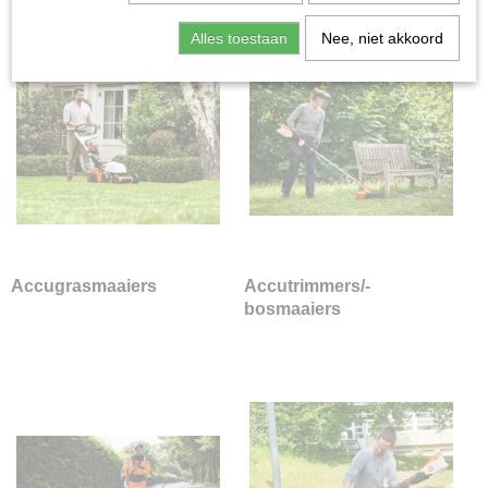
Doorzaaimachines
Alles toestaan
Nee, niet akkoord
Grasmaaiers
Grasmaaiers | toebehoren
Grastrimmers
Handgereedschap
Husqvarna accu programma
Husqvarna Combi-Machines
Kantensnijders
Klepelmaaiers
Nevelspuiten en Sproeiapparaten
Accugrasmaaiers
Accutrimmers/-
Robotmaaiers
bosmaaiers
Stihl accu programma
Accugrasmaaiers
Accutrimmers/-bosmaaiers
Accuonkruidknipper
Accucombimotoren
Accukettingzagen