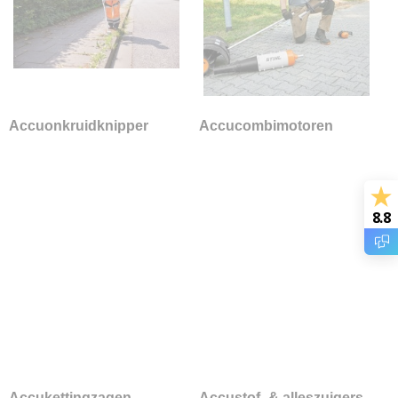
Accustof- & alleszuigers
Accusnoeischaren
Accusnoeizagen
Accuhoogsnoeiers
Accuheggenscharen
Accuonkruidknipper
Accucombimotoren
Accuheggensnoeiers
Accubladblazers
Accubladzuigers
Accudoorslijpers
8.8
Accugrondboor
Accurugsproeiers
Accuveegmachine
Accuverticuteermachine
Accuhogedrukreinigers
Accudrukreiniger
Accucompressor
Powerbank
Accukettingzagen
Accustof- & alleszuigers