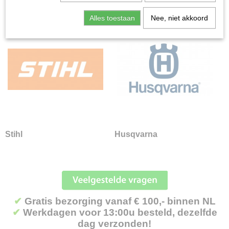
Kettingzagen
Alles toestaan
Nee, niet akkoord
Kettingzagen | toebehoren
Snoeigereedschap
Stokheggenscharen
Stokzagen
Stihl
Husqvarna
Zaagmachines
Stihl
Husqvarna
✔
Gratis bezorging vanaf € 100,- binnen NL
✔
Werkdagen voor 13:00u besteld, dezelfde
dag verzonden!