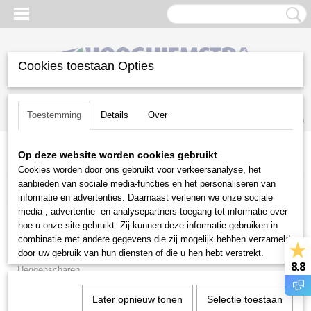
Cookies toestaan Opties
Inloggen
Registreren
UW WINKELWAGEN
Toestemming
Details
Over
Geen producten
(0)
Op deze website worden cookies gebruikt
Home
>
Snoeien en Zagen
>
Stokzagen
Cookies worden door ons gebruikt voor verkeersanalyse, het
aanbieden van sociale media-functies en het personaliseren van
Snoeien en Zagen
informatie en advertenties. Daarnaast verlenen we onze sociale
media-, advertentie- en analysepartners toegang tot informatie over
hoe u onze site gebruikt. Zij kunnen deze informatie gebruiken in
Brandhoutmachines
combinatie met andere gegevens die zij mogelijk hebben verzameld
Hakselaars
door uw gebruik van hun diensten of die u hen hebt verstrekt.
8.8
Heggenscharen
Houtklovers
Later opnieuw tonen
Selectie toestaan
Houtversnipperaars