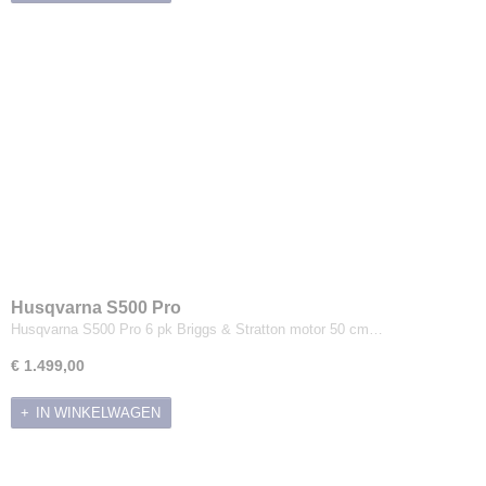
Stihl
Tielburger
Billy Goat
Husqvarna
Toro
GTM Professional
Zitmaaiers
Husqvarna S500 Pro
Husqvarna S500 Pro 6 pk Briggs & Stratton motor 50 cm…
€ 1.499,00
IN WINKELWAGEN