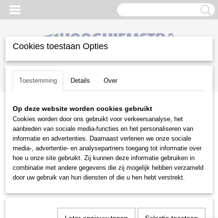
Cookies toestaan Opties
Inloggen
Registreren
UW WINKELWAGEN
Toestemming
Details
Over
Geen producten
(0)
Op deze website worden cookies gebruikt
Home
>
Gazononderhoud
>
Verticuteermachines
>
Husqvarna
Cookies worden door ons gebruikt voor verkeersanalyse, het
aanbieden van sociale media-functies en het personaliseren van
Gazononderhoud
informatie en advertenties. Daarnaast verlenen we onze sociale
media-, advertentie- en analysepartners toegang tot informatie over
hoe u onze site gebruikt. Zij kunnen deze informatie gebruiken in
Balkmaaiers
combinatie met andere gegevens die zij mogelijk hebben verzameld
Beluchtingsmachines
door uw gebruik van hun diensten of die u hen hebt verstrekt.
Beregeningstechniek
Bosmaaiers
Bosmaaiers | toebehoren