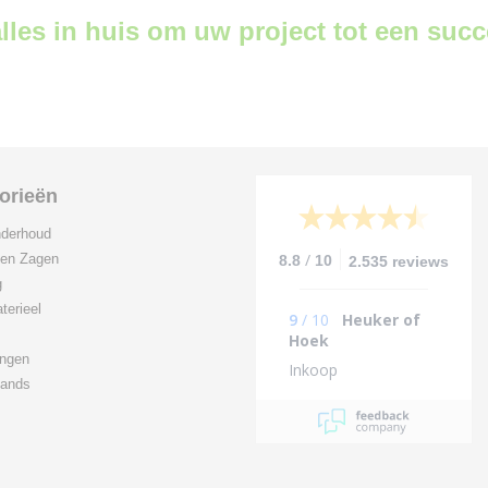
lles in huis om uw project tot een suc
orieën
derhoud
/
 en Zagen
8.8
10
2.535 reviews
g
terieel
9
/
10
Heuker of
Hoek
ingen
Inkoop
ands