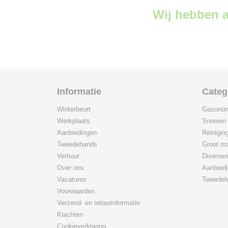
Wij hebben a
Informatie
Categ
Winterbeurt
Gazonon
Werkplaats
Snoeien
Aanbiedingen
Reinigin
Tweedehands
Groot ma
Verhuur
Diversen
Over ons
Aanbied
Vacatures
Tweedeh
Voorwaarden
Verzend- en retourinformatie
Klachten
Cookieverklaring