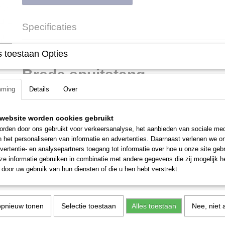
Specificaties
Productcode
18191
Omschrijving
 toestaan Opties
Productcode leverancier
4255 500 9702
Brede spuitstang
mming
Details
Over
Artikelnummer: 4255 500 9702
Voor SG 51 / SG 71 / SGA 85
Lengte: 100 cm
website worden cookies gebruikt
rden door ons gebruikt voor verkeersanalyse, het aanbieden van sociale med
Messing
n het personaliseren van informatie en advertenties. Daarnaast verlenen we o
Sproeihoek: 80 graden
vertentie- en analysepartners toegang tot informatie over hoe u onze site gebru
Brede spuitstang met drie vlakstraalmonden voor het behandelen van
e informatie gebruiken in combinatie met andere gegevens die zij mogelijk 
beschermingsmiddelen op grote oppervlakken. Bewerken van grote op
door uw gebruik van hun diensten of die u hen hebt verstrekt.
grote werkbreedte.
opnieuw tonen
Selectie toestaan
Alles toestaan
Nee, niet 