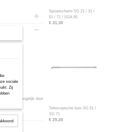
Sproeischerm SG 21 / 31 /
51 / 71 / SGA 85
€ 31,30
ia-
nze sociale
ikt. Zij
 planten met
hebben
pervlakken mogelijk door
Telescopische buis SG 51 /
SG 71
€ 25,20
akkoord