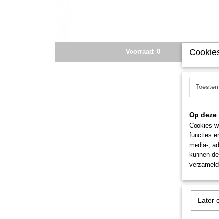
Cookies
Voorraad: 0
Toeste
Op deze 
Cookies wo
functies e
media-, ad
kunnen dez
verzameld 
Later 