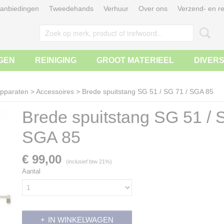
anbiedingen
Tweedehands
Verhuur
Over ons
Verzend- en re
GEN
REINIGING
GROOT MATERIEEL
DIVER
apparaten
>
Accessoires
>
Brede spuitstang SG 51 / SG 71 / SGA 85
Brede spuitstang SG 51 / 
SGA 85
€ 99,00
(inclusief btw 21%)
Aantal
IN WINKELWAGEN