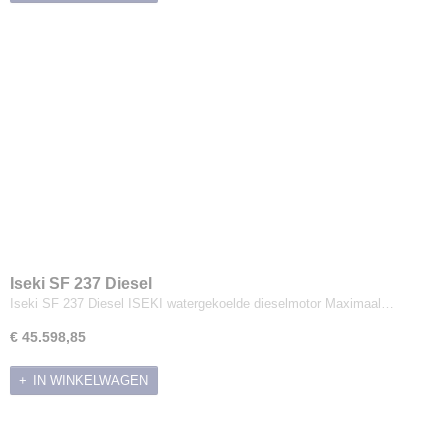
Zitmaaiers
Frontmaaiers
Husqvarna
Castelgarden
Iseki
Grillo
Toro
Achtervangers
Zero-turn maaiers
Zijuitwerp
Ruwterreinmaaiers
Iseki SF 237 Diesel
Wide Area Mowers
Iseki SF 237 Diesel ISEKI watergekoelde dieselmotor Maximaal…
Kooimaaiers
€ 45.598,85
Toebehoren zitmaaiers
IN WINKELWAGEN