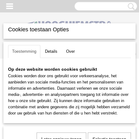
Cookies toestaan Opties
Inloggen
Registreren
UW WINKELWAGEN
Toestemming
Details
Over
Geen producten
(0)
Op deze website worden cookies gebruikt
Home
>
Gazononderhoud
>
Zitmaaiers
>
Frontmaaiers
>
Iseki
Cookies worden door ons gebruikt voor verkeersanalyse, het
aanbieden van sociale media-functies en het personaliseren van
Gazononderhoud
informatie en advertenties. Daarnaast verlenen we onze sociale
media-, advertentie- en analysepartners toegang tot informatie over
hoe u onze site gebruikt. Zij kunnen deze informatie gebruiken in
Balkmaaiers
combinatie met andere gegevens die zij mogelijk hebben verzameld
Beluchtingsmachines
door uw gebruik van hun diensten of die u hen hebt verstrekt.
Beregeningstechniek
Bosmaaiers
Bosmaaiers | toebehoren