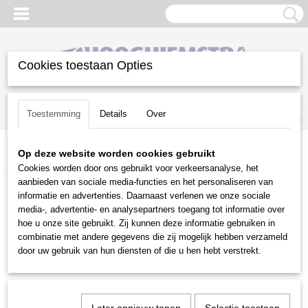
Cookies toestaan Opties
Inloggen
Registreren
UW WINKELWAGEN
Toestemming
Details
Over
Geen producten
(0)
Op deze website worden cookies gebruikt
Home
>
Diversen
>
Smeermiddelen en Reinigers
Cookies worden door ons gebruikt voor verkeersanalyse, het
aanbieden van sociale media-functies en het personaliseren van
Diversen
informatie en advertenties. Daarnaast verlenen we onze sociale
media-, advertentie- en analysepartners toegang tot informatie over
hoe u onze site gebruikt. Zij kunnen deze informatie gebruiken in
Aggregaten
combinatie met andere gegevens die zij mogelijk hebben verzameld
Brandstoffen
door uw gebruik van hun diensten of die u hen hebt verstrekt.
Compressoren
Doorslijpers en Betonzagen
Folders