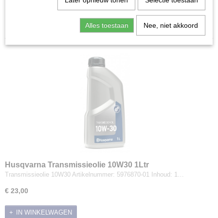
Later opnieuw tonen
Selectie toestaan
Grondboren
Sorteer op:
Grondfrezen
Alles toestaan
Nee, niet akkoord
Handboormachines
Handschoenen
Kachels
Onderdelen
Schoeisel
Smeermiddelen en Reinigers
Speelgoed en Merchandise
Sportveldbelijning
Stihl servicekits
Tafelzagen
Transportmiddelen
Husqvarna Transmissieolie 10W30 1Ltr
Trilplaten & Stampers
Transmissieolie 10W30 Artikelnummer: 5976870-01 Inhoud: 1…
€ 23,00
IN WINKELWAGEN