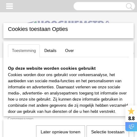
Cookies toestaan Opties
Inloggen
Registreren
UW WINKELWAGEN
Toestemming
Details
Over
Geen producten
(0)
Op deze website worden cookies gebruikt
Home
>
Diversen
>
Grondboren
Cookies worden door ons gebruikt voor verkeersanalyse, het
aanbieden van sociale media-functies en het personaliseren van
Diversen
informatie en advertenties. Daarnaast verlenen we onze sociale
media-, advertentie- en analysepartners toegang tot informatie over
hoe u onze site gebruikt. Zij kunnen deze informatie gebruiken in
Aggregaten
combinatie met andere gegevens die zij mogelijk hebben verzameld
Brandstoffen
door uw gebruik van hun diensten of die u hen hebt verstrekt.
8.8
Compressoren
Doorslijpers en Betonzagen
Later opnieuw tonen
Selectie toestaan
Folders