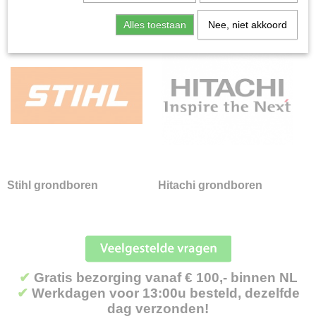
Grondboren
Alles toestaan
Nee, niet akkoord
Stihl grondboren
Hitachi grondboren
Grondfrezen
Handboormachines
Handschoenen
Kachels
Onderdelen
Schoeisel
Smeermiddelen en Reinigers
Stihl grondboren
Hitachi grondboren
Speelgoed en Merchandise
Sportveldbelijning
Stihl servicekits
Tafelzagen
Transportmiddelen
✔
Gratis bezorging vanaf € 100,- binnen NL
Trilplaten & Stampers
✔
Werkdagen voor 13:00u besteld, dezelfde
dag verzonden!