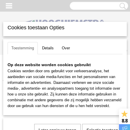
Cookies toestaan Opties
Inloggen
Registreren
UW WINKELWAGEN
Toestemming
Details
Over
Geen producten
(0)
Op deze website worden cookies gebruikt
Home
>
Tweedehands
>
Tractoren
Cookies worden door ons gebruikt voor verkeersanalyse, het
aanbieden van sociale media-functies en het personaliseren van
Tweedehands
informatie en advertenties. Daarnaast verlenen we onze sociale
media-, advertentie- en analysepartners toegang tot informatie over
hoe u onze site gebruikt. Zij kunnen deze informatie gebruiken in
Aanbouwwerktuigen
combinatie met andere gegevens die zij mogelijk hebben verzameld
Bladblazers & Bladzuigers
door uw gebruik van hun diensten of die u hen hebt verstrekt.
Bosmaaiers & Trimmers
8.8
Diversen
Grasmaaiers