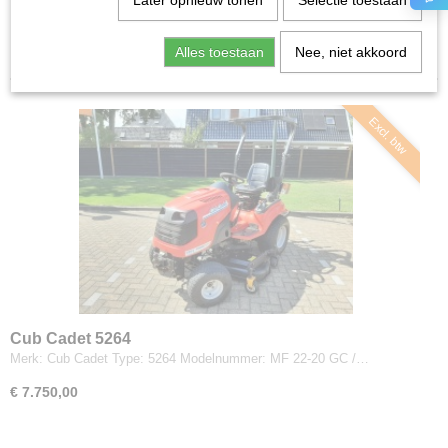
Later opnieuw tonen
Selectie toestaan
Grasmaaiers professioneel
Sorteer op:
Heggenscharen
Alles toestaan
Nee, niet akkoord
Hogedrukspuiten
Houtversnipperaars
Excl. btw
Inruilers & Opknappers
Kettingzagen
Kloofmachines
Knikladers
Kooimaaiers
Maaidekken
Onkruidborstelmachines
Robotmaaiers
Tractoren
Cub Cadet 5264
Veegmachines
Merk: Cub Cadet Type: 5264 Modelnummer: MF 22-20 GC /…
Verticuteermachines
€ 7.750,00
Zitmaaiers