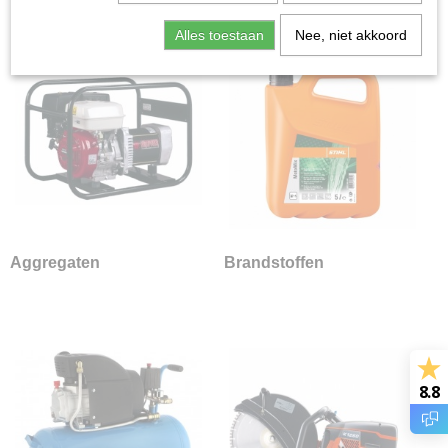
Grondboren
Alles toestaan
Nee, niet akkoord
Grondfrezen
Handboormachines
Handschoenen
Kachels
Onderdelen
Schoeisel
Smeermiddelen en Reinigers
Speelgoed en Merchandise
Sportveldbelijning
Aggregaten
Brandstoffen
Stihl servicekits
Tafelzagen
Transportmiddelen
Trilplaten & Stampers
8.8