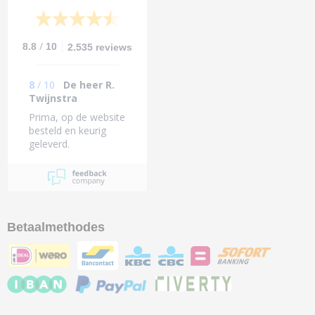
/
8.8
10
2.535 reviews
8
/
10
De heer R.
Twijnstra
Prima, op de website
besteld en keurig
geleverd.
Betaalmethodes