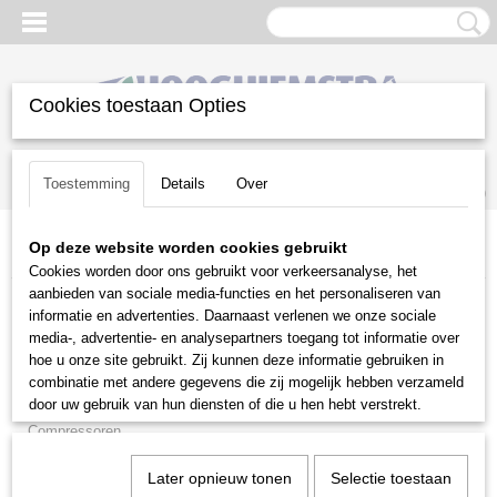
Cookies toestaan Opties
Inloggen
Registreren
UW WINKELWAGEN
Toestemming
Details
Over
Geen producten
(0)
Op deze website worden cookies gebruikt
Home
>
Diversen
Cookies worden door ons gebruikt voor verkeersanalyse, het
aanbieden van sociale media-functies en het personaliseren van
Diversen
informatie en advertenties. Daarnaast verlenen we onze sociale
media-, advertentie- en analysepartners toegang tot informatie over
hoe u onze site gebruikt. Zij kunnen deze informatie gebruiken in
Aggregaten
combinatie met andere gegevens die zij mogelijk hebben verzameld
Brandstoffen
door uw gebruik van hun diensten of die u hen hebt verstrekt.
Compressoren
Doorslijpers en Betonzagen
Later opnieuw tonen
Selectie toestaan
Folders