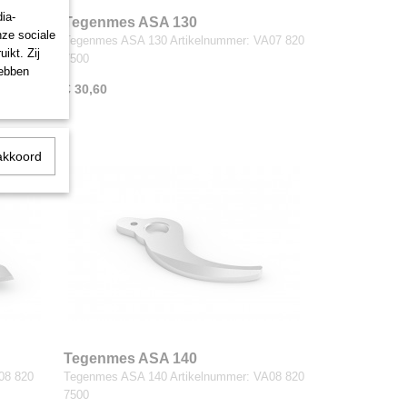
ia-
Tegenmes ASA 130
nze sociale
07 820
Tegenmes ASA 130 Artikelnummer: VA07 820
ikt. Zij
7500
hebben
€ 30,60
akkoord
Tegenmes ASA 140
08 820
Tegenmes ASA 140 Artikelnummer: VA08 820
7500