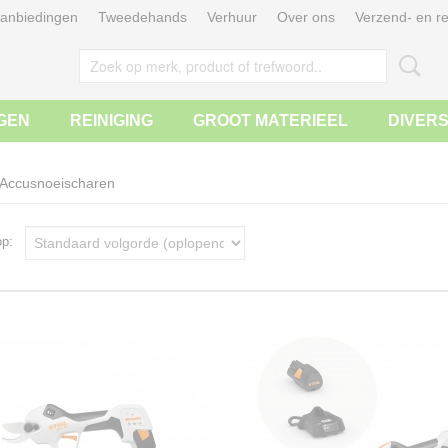
anbiedingen
Tweedehands
Verhuur
Over ons
Verzend- en re
GEN
REINIGING
GROOT MATERIEEL
DIVER
Accusnoeischaren
 op: