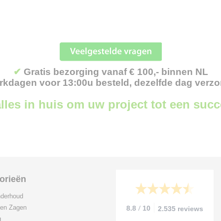
✔
Gratis bezorging vanaf € 100,- binnen NL
kdagen voor 13:00u besteld, dezelfde dag verz
lles in huis om uw project tot een suc
orieën
derhoud
/
 en Zagen
8.8
10
2.535 reviews
g