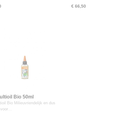
0
€ 66,50
ultioil Bio 50ml
tioil Bio Milieuvriendelijk en dus
 voor…