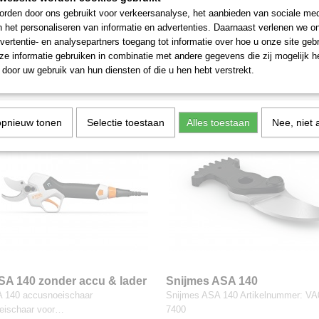
rden door ons gebruikt voor verkeersanalyse, het aanbieden van sociale med
ASA 130 zonder accu & lader
Snijmes ASA 130
n het personaliseren van informatie en advertenties. Daarnaast verlenen we o
A 130 accusnoeischaar
Snijmes ASA 130 Artikelnummer: VA
vertentie- en analysepartners toegang tot informatie over hoe u onze site gebru
eischaar voor…
7400
e informatie gebruiken in combinatie met andere gegevens die zij mogelijk 
0
€ 66,50
door uw gebruik van hun diensten of die u hen hebt verstrekt.
opnieuw tonen
Selectie toestaan
Alles toestaan
Nee, niet 
ASA 140 zonder accu & lader
Snijmes ASA 140
A 140 accusnoeischaar
Snijmes ASA 140 Artikelnummer: VA
eischaar voor…
7400