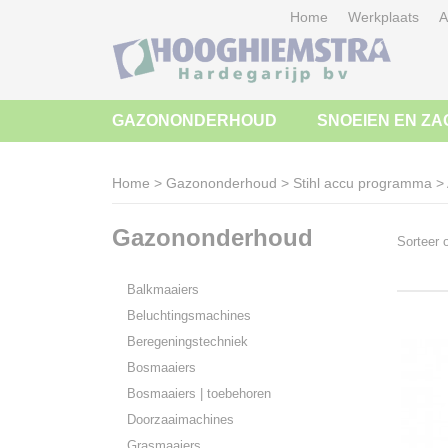
Home
Werkplaats
A
GAZONONDERHOUD
SNOEIEN EN ZA
Home
>
Gazononderhoud
>
Stihl accu programma
>
Gazononderhoud
Sorteer
Balkmaaiers
Beluchtingsmachines
Beregeningstechniek
Bosmaaiers
Bosmaaiers | toebehoren
Doorzaaimachines
Grasmaaiers