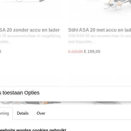
ASA 20 zonder accu en lader
Stihl ASA 20 met accu en la
A 20 accusnoeischaar In vergelijking
Stihl ASA 20 accusnoeischaar In verg
ssieke…
met klassieke…
0
€ 199,00
€ 219,00
 toestaan Opties
mming
Details
Over
website worden cookies gebruikt