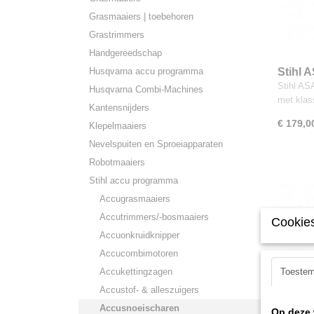
Grasmaaiers | toebehoren
Grastrimmers
Handgereedschap
Husqvarna accu programma
Stihl 
Stihl AS
Husqvarna Combi-Machines
met kla
Kantensnijders
€ 179,0
Klepelmaaiers
Nevelspuiten en Sproeiapparaten
Robotmaaiers
Stihl accu programma
Accugrasmaaiers
Accutrimmers/-bosmaaiers
Cookies
Accuonkruidknipper
Accucombimotoren
Accukettingzagen
Toeste
Accustof- & alleszuigers
Accusnoeischaren
Op deze 