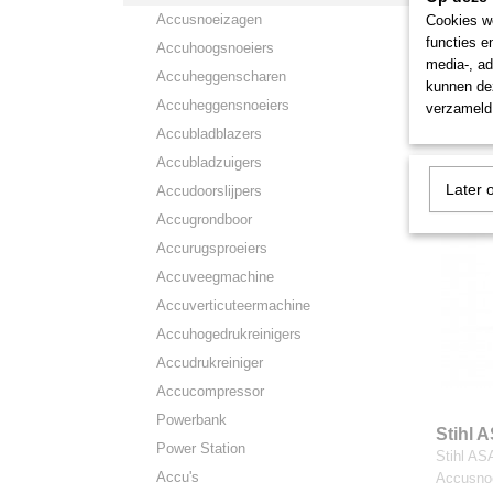
Accusnoeizagen
Cookies wo
Stihl 
functies e
Accuhoogsnoeiers
Stihl AS
media-, ad
Accusno
Accuheggenscharen
kunnen dez
Accuheggensnoeiers
€ 799,0
verzameld 
Accubladblazers
Accubladzuigers
Later 
Accudoorslijpers
Accugrondboor
Accurugsproeiers
Accuveegmachine
Accuverticuteermachine
Accuhogedrukreinigers
Accudrukreiniger
Accucompressor
Powerbank
Stihl 
Power Station
Stihl AS
Accu's
Accusno