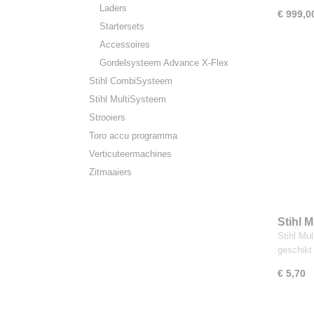
Laders
€ 999,0
Startersets
Accessoires
Gordelsysteem Advance X-Flex
Stihl CombiSysteem
Stihl MultiSysteem
Strooiers
Toro accu programma
Verticuteermachines
Zitmaaiers
Stihl M
Stihl Mul
geschikt
€ 5,70