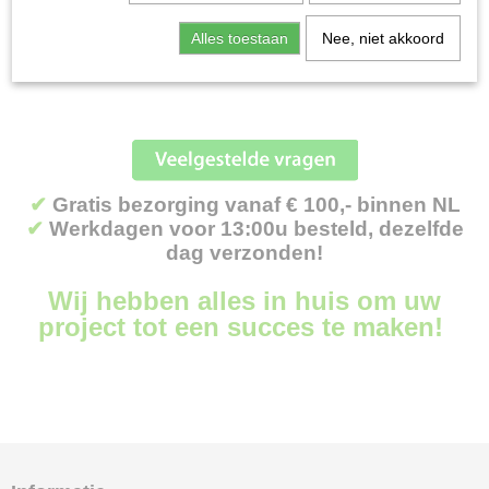
Grasmaaiers professioneel
Helaas bevinden er zich in deze categorie nog geen producten.
Alles toestaan
Nee, niet akkoord
Heggenscharen
Probeert u het later nog eens!
Hogedrukspuiten
Houtversnipperaars
Inruilers & Opknappers
Kettingzagen
Kloofmachines
✔
Gratis bezorging vanaf € 100,- binnen NL
Knikladers
✔
Werkdagen voor 13:00u besteld, dezelfde
Kooimaaiers
dag verzonden!
Maaidekken
Wij hebben alles in huis om uw
Onkruidborstelmachines
project tot een succes te maken!
Robotmaaiers
Tractoren
Veegmachines
Verticuteermachines
Zitmaaiers