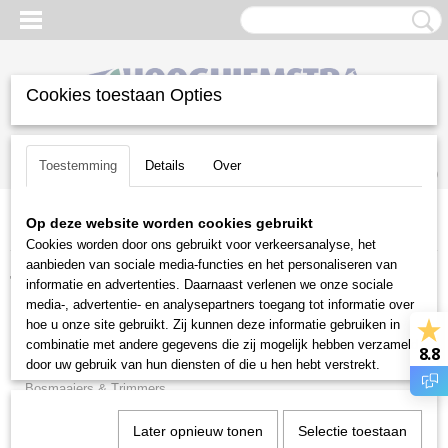
Cookies toestaan Opties
Inloggen
Registreren
UW WINKELWAGEN
Toestemming
Details
Over
Geen producten
(0)
Op deze website worden cookies gebruikt
Home
>
Tweedehands
>
Verticuteermachines
Cookies worden door ons gebruikt voor verkeersanalyse, het
aanbieden van sociale media-functies en het personaliseren van
Tweedehands
informatie en advertenties. Daarnaast verlenen we onze sociale
media-, advertentie- en analysepartners toegang tot informatie over
hoe u onze site gebruikt. Zij kunnen deze informatie gebruiken in
Aanbouwwerktuigen
combinatie met andere gegevens die zij mogelijk hebben verzameld
8.8
Bladblazers & Bladzuigers
door uw gebruik van hun diensten of die u hen hebt verstrekt.
Bosmaaiers & Trimmers
Diversen
Later opnieuw tonen
Selectie toestaan
Grasmaaiers