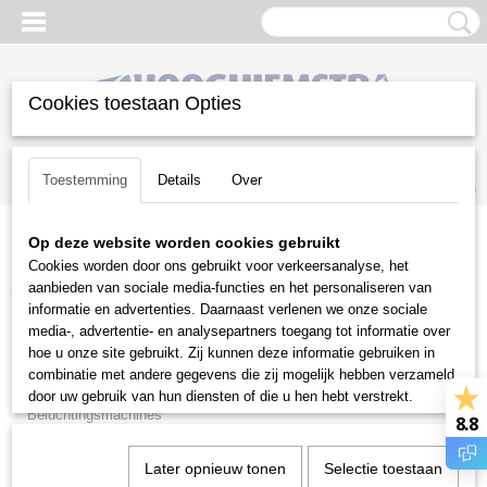
Cookies toestaan Opties
Inloggen
Registreren
UW WINKELWAGEN
Toestemming
Details
Over
Geen producten
(0)
Op deze website worden cookies gebruikt
Home
>
Gazononderhoud
>
Bosmaaiers | toebehoren
>
Cookies worden door ons gebruikt voor verkeersanalyse, het
Beschermkappen
aanbieden van sociale media-functies en het personaliseren van
informatie en advertenties. Daarnaast verlenen we onze sociale
Gazononderhoud
media-, advertentie- en analysepartners toegang tot informatie over
hoe u onze site gebruikt. Zij kunnen deze informatie gebruiken in
combinatie met andere gegevens die zij mogelijk hebben verzameld
Balkmaaiers
door uw gebruik van hun diensten of die u hen hebt verstrekt.
Beluchtingsmachines
8.8
Beregeningstechniek
Later opnieuw tonen
Selectie toestaan
Bosmaaiers