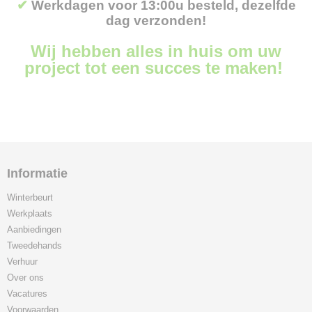
✔
Werkdagen voor 13:00u besteld, dezelfde
Husqvarna accu programma
dag verzonden!
Husqvarna Combi-Machines
Kantensnijders
Wij hebben alles in huis om uw
Klepelmaaiers
project tot een succes te maken!
Nevelspuiten en Sproeiapparaten
Robotmaaiers
Stihl accu programma
Stihl CombiSysteem
Stihl MultiSysteem
Strooiers
Informatie
Toro accu programma
Winterbeurt
Verticuteermachines
Werkplaats
Zitmaaiers
Aanbiedingen
Tweedehands
Verhuur
Over ons
Vacatures
Voorwaarden