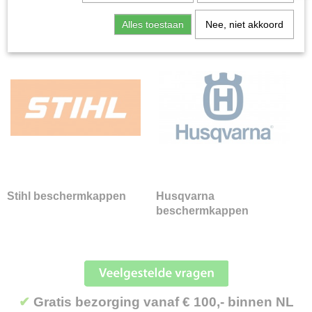
Bosmaaiers | toebehoren
Alles toestaan
Nee, niet akkoord
Maaidraad
Maaikoppen
Grassnijbladen
Beschermkappen
Stihl beschermkappen
Husqvarna beschermkappen
Smeermiddelen
Draaggordels
Beschermbroeken
Onkruidborstels
Stihl beschermkappen
Husqvarna
Diversen
beschermkappen
Doorzaaimachines
Grasmaaiers
Grasmaaiers | toebehoren
Grastrimmers
Handgereedschap
✔
Gratis bezorging vanaf € 100,- binnen NL