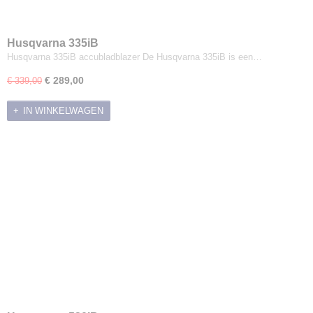
Husqvarna 335iB
Husqvarna 335iB accubladblazer De Husqvarna 335iB is een…
€ 289,00
€ 339,00
IN WINKELWAGEN