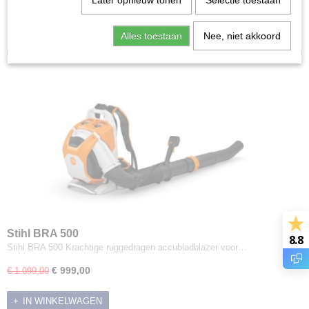
Later opnieuw tonen
Selectie toestaan
Kettingzaag aanbiedingen
Sorteer op:
Bladblazer aanbiedingen
Alles toestaan
Nee, niet akkoord
Hakselaar aanbiedingen
Combi gereedschap aanbiedingen
Verticuteermachine aanbiedingen
Hogedrukspuit aanbiedingen
Sproeiapparaat aanbiedingen
Alleszuiger aanbiedingen
Houtklover aanbiedingen
Doorslijper aanbiedingen
Kniklader aanbiedingen
Trampoline aanbiedingen
Diverse aanbiedingen
Stihl BRA 500
8.8
Stihl BRA 500 Krachtige ruggedragen accubladblazer voor…
€ 999,00
€ 1.099,00
IN WINKELWAGEN