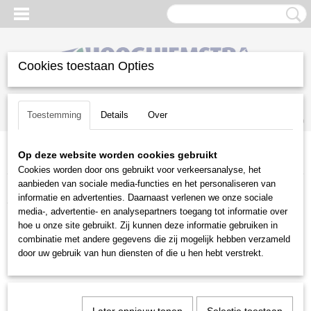
Cookies toestaan Opties
Inloggen
Registreren
UW WINKELWAGEN
Toestemming
Details
Over
Geen producten
(0)
Op deze website worden cookies gebruikt
Home
>
Aanbiedingen
>
Bladblazer aanbiedingen
Cookies worden door ons gebruikt voor verkeersanalyse, het
aanbieden van sociale media-functies en het personaliseren van
Aanbiedingen
informatie en advertenties. Daarnaast verlenen we onze sociale
media-, advertentie- en analysepartners toegang tot informatie over
hoe u onze site gebruikt. Zij kunnen deze informatie gebruiken in
Grasmaaier aanbiedingen
combinatie met andere gegevens die zij mogelijk hebben verzameld
Zitmaaier aanbiedingen
door uw gebruik van hun diensten of die u hen hebt verstrekt.
Robotmaaier aanbiedingen
Bosmaaier/Trimmer aanbiedingen
Heggenschaar aanbiedingen