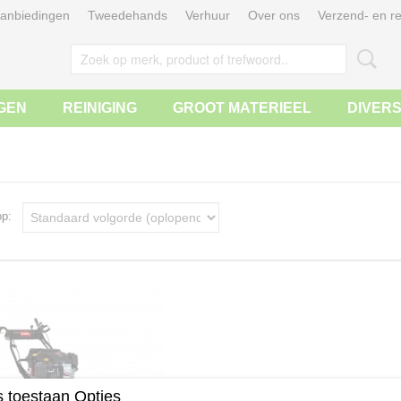
anbiedingen
Tweedehands
Verhuur
Over ons
Verzend- en re
GEN
REINIGING
GROOT MATERIEEL
DIVER
 op:
 toestaan Opties