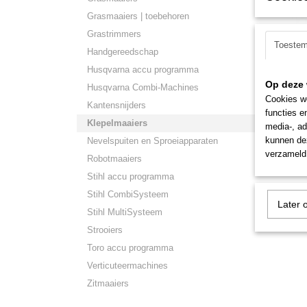
Grasmaaiers | toebehoren
Grastrimmers
Toeste
Handgereedschap
Husqvarna accu programma
Toro B
Op deze 
Toro BRC
Husqvarna Combi-Machines
motor 7
Cookies wo
Kantensnijders
functies e
€ 7.671
Klepelmaaiers
media-, ad
kunnen dez
Nevelspuiten en Sproeiapparaten
verzameld 
Robotmaaiers
Stihl accu programma
Stihl CombiSysteem
Later 
Stihl MultiSysteem
Strooiers
Toro accu programma
Verticuteermachines
Zitmaaiers