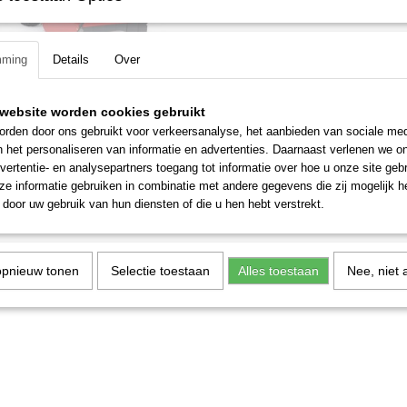
mming
Details
Over
RC-28 klepelmaaier
website worden cookies gebruikt
-28 klepelmaaier 14.5 pk OHV Toro
1 cm…
rden door ons gebruikt voor verkeersanalyse, het aanbieden van sociale med
n het personaliseren van informatie en advertenties. Daarnaast verlenen we o
,40
vertentie- en analysepartners toegang tot informatie over hoe u onze site gebru
e informatie gebruiken in combinatie met andere gegevens die zij mogelijk 
door uw gebruik van hun diensten of die u hen hebt verstrekt.
opnieuw tonen
Selectie toestaan
Alles toestaan
Nee, niet 