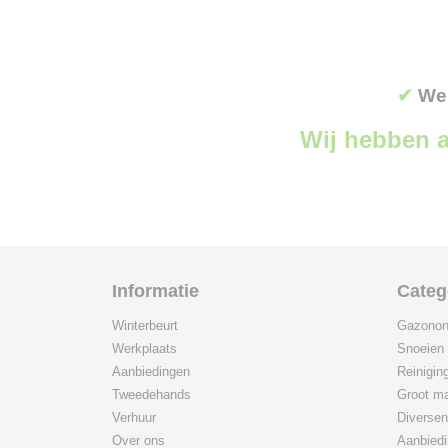
✔
Wer
Wij hebben a
Informatie
Categ
Winterbeurt
Gazonon
Werkplaats
Snoeien
Aanbiedingen
Reinigin
Tweedehands
Groot ma
Verhuur
Diversen
Over ons
Aanbied