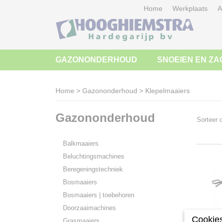
Home
Werkplaats
A
GAZONONDERHOUD
SNOEIEN EN ZA
Home
>
Gazononderhoud
>
Klepelmaaiers
Gazononderhoud
Sorteer
Balkmaaiers
Beluchtingsmachines
Beregeningstechniek
Bosmaaiers
Bosmaaiers | toebehoren
Doorzaaimachines
Cookies
Grasmaaiers