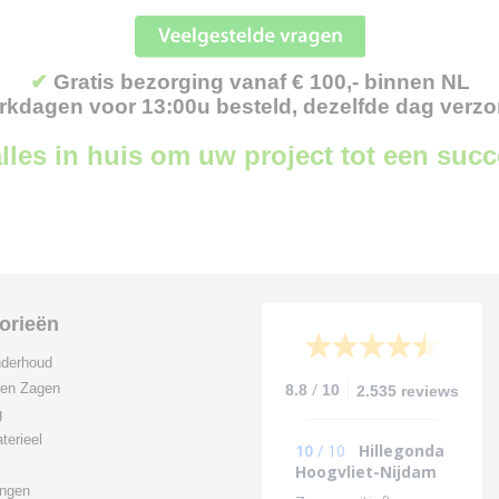
✔
Gratis bezorging vanaf € 100,- binnen NL
kdagen voor 13:00u besteld, dezelfde dag verz
lles in huis om uw project tot een suc
orieën
derhoud
/
 en Zagen
8.8
10
2.535 reviews
g
terieel
10
/
10
Hillegonda
Hoogvliet-Nijdam
ingen