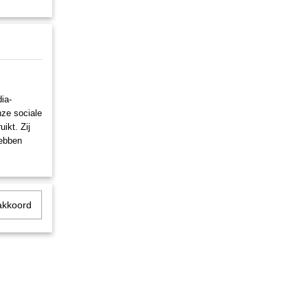
ia-
nze sociale
ikt. Zij
hebben
akkoord