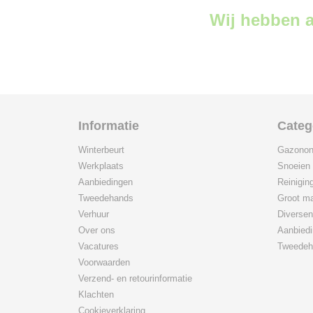
Wij hebben a
Informatie
Categ
Winterbeurt
Gazonon
Werkplaats
Snoeien
Aanbiedingen
Reinigin
Tweedehands
Groot ma
Verhuur
Diversen
Over ons
Aanbied
Vacatures
Tweedeh
Voorwaarden
Verzend- en retourinformatie
Klachten
Cookieverklaring