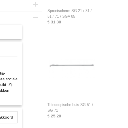
Sproeischerm SG 21 / 31 /
51 / 71 / SGA 85
€ 31,30
ia-
nze sociale
ikt. Zij
hebben
Telescopische buis SG 51 /
SG 71
€ 25,20
akkoord