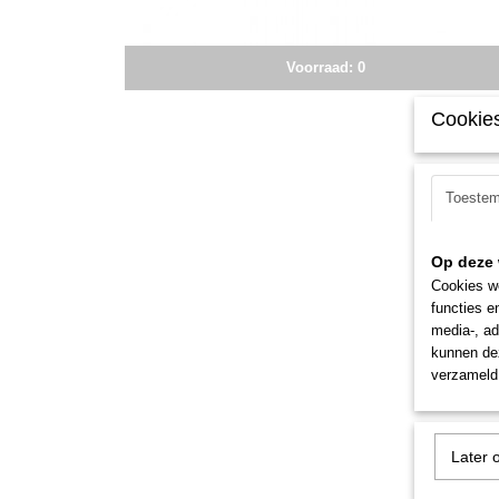
Voorraad: 0
Cookies
Toeste
Op deze 
Cookies wo
functies e
media-, ad
kunnen dez
verzameld 
Later 