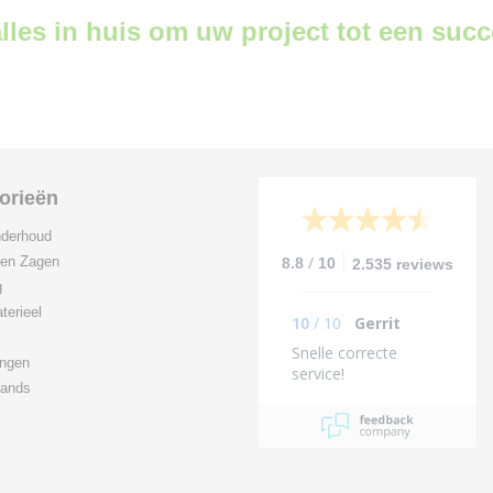
lles in huis om uw project tot een suc
orieën
derhoud
/
 en Zagen
8.8
10
2.535 reviews
g
terieel
10
/
10
Gerrit
Snelle correcte
ingen
service!
ands