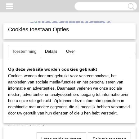
Cookies toestaan Opties
Inloggen
Registreren
UW WINKELWAGEN
Toestemming
Details
Over
Geen producten
(0)
Op deze website worden cookies gebruikt
Home
>
Gazononderhoud
>
Bosmaaiers | toebehoren
>
Cookies worden door ons gebruikt voor verkeersanalyse, het
Maaikoppen
>
Husqvarna
aanbieden van sociale media-functies en het personaliseren van
informatie en advertenties. Daarnaast verlenen we onze sociale
Gazononderhoud
media-, advertentie- en analysepartners toegang tot informatie over
hoe u onze site gebruikt. Zij kunnen deze informatie gebruiken in
combinatie met andere gegevens die zij mogelijk hebben verzameld
Balkmaaiers
door uw gebruik van hun diensten of die u hen hebt verstrekt.
Beluchtingsmachines
Beregeningstechniek
Bosmaaiers