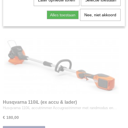
Later opnieuw tonen
Selectie toestaan
Bosmaaiers | toebehoren
Doorzaaimachines
Sorteer op:
Alles toestaan
Nee, niet akkoord
Grasmaaiers
Grasmaaiers | toebehoren
Grastrimmers
Handgereedschap
Husqvarna accu programma
Accugrasmaaiers
Accutrimmers & accubosmaaiers
Accuheggenscharen
Accuverticuteermachines
Accukettingzagen
Accuhoogsnoeiers
Accubladblazers
Husqvarna 110iL (ex accu & lader)
Accubladzuiger
Husqvarna 110iL accutrimmer Accugrastrimmer met randmodus en…
Accucombimotoren
€ 180,00
Accudoorslijpers