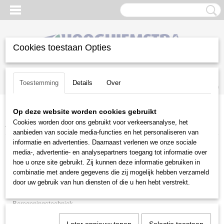
Cookies toestaan Opties
Inloggen
Registreren
UW WINKELWAGEN
Toestemming
Details
Over
Geen producten
(0)
Op deze website worden cookies gebruikt
Home
>
Gazononderhoud
>
Husqvarna accu programma
>
Cookies worden door ons gebruikt voor verkeersanalyse, het
Accutrimmers & accubosmaaiers
aanbieden van sociale media-functies en het personaliseren van
informatie en advertenties. Daarnaast verlenen we onze sociale
Gazononderhoud
media-, advertentie- en analysepartners toegang tot informatie over
hoe u onze site gebruikt. Zij kunnen deze informatie gebruiken in
combinatie met andere gegevens die zij mogelijk hebben verzameld
Balkmaaiers
door uw gebruik van hun diensten of die u hen hebt verstrekt.
Beluchtingsmachines
Beregeningstechniek
Bosmaaiers