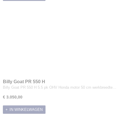
Stihl
Tielburger
Billy Goat
Husqvarna
Toro
GTM Professional
Zitmaaiers
Billy Goat PR 550 H
Billy Goat PR 550 H 5.5 pk OHV Honda motor 50 cm werkbreedte…
€ 3.050,00
IN WINKELWAGEN