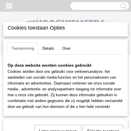
Cookies toestaan Opties
Inloggen
Registreren
UW WINKELWAGEN
Toestemming
Details
Over
Geen producten
(0)
Op deze website worden cookies gebruikt
Home
>
Gazononderhoud
>
Verticuteermachines
>
Billy Goat
Cookies worden door ons gebruikt voor verkeersanalyse, het
aanbieden van sociale media-functies en het personaliseren van
Gazononderhoud
informatie en advertenties. Daarnaast verlenen we onze sociale
media-, advertentie- en analysepartners toegang tot informatie over
hoe u onze site gebruikt. Zij kunnen deze informatie gebruiken in
Balkmaaiers
combinatie met andere gegevens die zij mogelijk hebben verzameld
Beluchtingsmachines
door uw gebruik van hun diensten of die u hen hebt verstrekt.
Beregeningstechniek
Bosmaaiers
Bosmaaiers | toebehoren