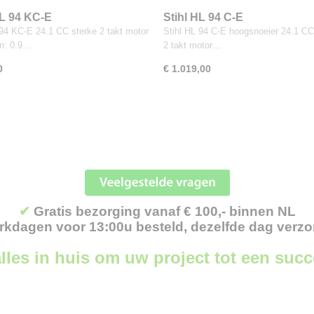
HL 94 KC-E
Stihl HL 94 C-E
 94 KC-E 24.1 CC sterke 2 takt motor
Stihl HL 94 C-E hoogsnoeier 24.1 CC
n: 0.9…
2 takt motor…
0
€ 1.019,00
✔
Gratis bezorging vanaf € 100,- binnen NL
kdagen voor 13:00u besteld, dezelfde dag verz
lles in huis om uw project tot een suc