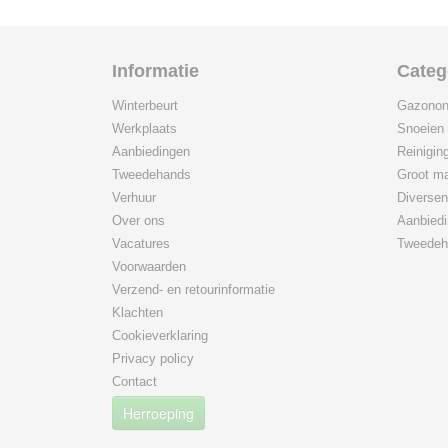
Informatie
Categ
Winterbeurt
Gazonon
Werkplaats
Snoeien
Aanbiedingen
Reinigin
Tweedehands
Groot ma
Verhuur
Diversen
Over ons
Aanbied
Vacatures
Tweedeh
Voorwaarden
Verzend- en retourinformatie
Klachten
Cookieverklaring
Privacy policy
Contact
Herroeping