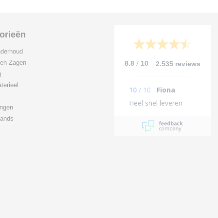
orieën
derhoud
/
 en Zagen
8.8
10
2.535 reviews
g
terieel
10
/
10
Fiona
Heel snel leveren
ingen
ands