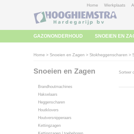
Home
Werkplaats
A
GAZONONDERHOUD
SNOEIEN EN ZA
Home
>
Snoeien en Zagen
>
Stokheggenscharen
>
S
Snoeien en Zagen
Sorteer
Brandhoutmachines
Hakselaars
Heggenscharen
Houtklovers
Houtversnipperaars
Kettingzagen
Kettingzagen | toebehoren