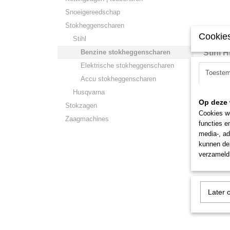
Snoeigereedschap
Stokheggenscharen
Cookies
Stihl
Benzine stokheggenscharen
Stihl 
Stihl HL
Elektrische stokheggenscharen
Toeste
2 takt m
Accu stokheggenscharen
€ 919,0
Husqvarna
Op deze 
Stokzagen
Cookies wo
Zaagmachines
functies e
media-, ad
kunnen dez
verzameld 
Later 