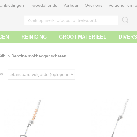
anbiedingen
Tweedehands
Verhuur
Over ons
Verzend- en re
GEN
REINIGING
GROOT MATERIEEL
DIVER
tihl
>
Benzine stokheggenscharen
 op: