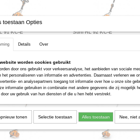
 toestaan Opties
HL 91 KC-E
Stihl HL 92 KC-E
 91 KC-E hoogsnoeier 24.1 CC sterke
Stihl HL 92 KC-E 21.4 CC sterke 2 t
mming
Details
Over
otor…
Vermogen: 0.75…
0
€ 919,00
website worden cookies gebruikt
rden door ons gebruikt voor verkeersanalyse, het aanbieden van sociale med
n het personaliseren van informatie en advertenties. Daarnaast verlenen we o
vertentie- en analysepartners toegang tot informatie over hoe u onze site gebru
e informatie gebruiken in combinatie met andere gegevens die zij mogelijk 
door uw gebruik van hun diensten of die u hen hebt verstrekt.
opnieuw tonen
Selectie toestaan
Alles toestaan
Nee, niet 