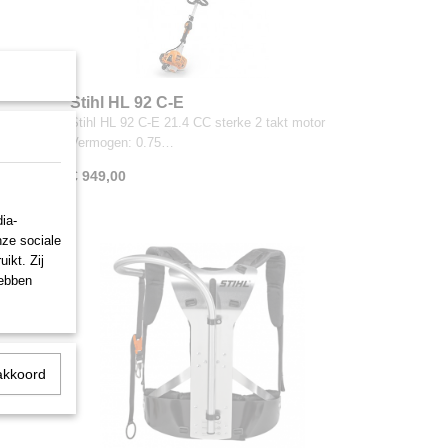
Stihl HL 92 C-E
akt motor
Stihl HL 92 C-E 21.4 CC sterke 2 takt motor
Vermogen: 0.75…
€ 949,00
ia-
nze sociale
ikt. Zij
hebben
akkoord