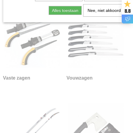
Kettingzagen
8.8
Alles toestaan
Nee, niet akkoord
Kettingzagen | toebehoren
Snoeigereedschap
Silky
Vaste zagen
Vouwzagen
Stokzagen
Hakbijlen
Onderdelen
Stihl
Vaste zagen
Vouwzagen
Fiskars
Bahco
Husqvarna
Felco
Volpi
Stokheggenscharen
Stokzagen