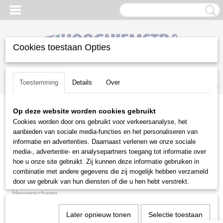
Cookies toestaan Opties
Inloggen
Registreren
UW WINKELWAGEN
Toestemming
Details
Over
Geen producten
(0)
Op deze website worden cookies gebruikt
Home
>
Snoeien en Zagen
>
Snoeigereedschap
>
Silky
Cookies worden door ons gebruikt voor verkeersanalyse, het
aanbieden van sociale media-functies en het personaliseren van
Snoeien en Zagen
informatie en advertenties. Daarnaast verlenen we onze sociale
media-, advertentie- en analysepartners toegang tot informatie over
hoe u onze site gebruikt. Zij kunnen deze informatie gebruiken in
Brandhoutmachines
combinatie met andere gegevens die zij mogelijk hebben verzameld
Hakselaars
door uw gebruik van hun diensten of die u hen hebt verstrekt.
Heggenscharen
Houtklovers
Later opnieuw tonen
Selectie toestaan
Houtversnipperaars