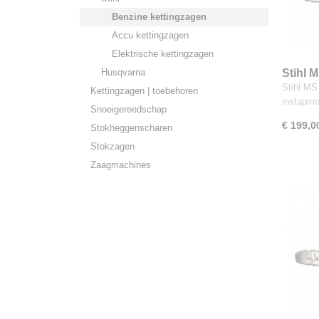
Benzine kettingzagen
Accu kettingzagen
Elektrische kettingzagen
Husqvarna
Stihl 
Stihl MS
Kettingzagen | toebehoren
instapmo
Snoeigereedschap
€ 199,0
Stokheggenscharen
Stokzagen
Zaagmachines