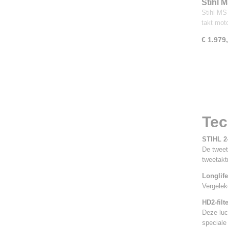
Stihl 
Stihl MS
takt mo
€ 1.979
Tec
STIHL 2
De tweet
tweetakt
Longlife
Vergelek
HD2-filt
Deze luch
speciale