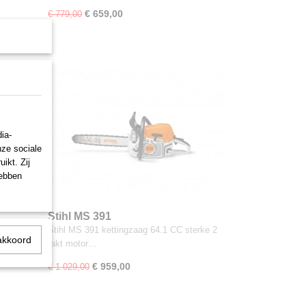
€ 659,00
€ 779,00
ia-
nze sociale
ikt. Zij
hebben
Stihl MS 391
e 2 takt
Stihl MS 391 kettingzaag 64.1 CC sterke 2
akkoord
takt motor…
€ 959,00
€ 1.029,00