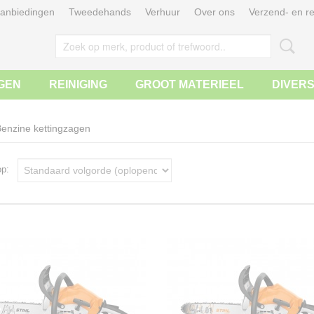
anbiedingen
Tweedehands
Verhuur
Over ons
Verzend- en re
GEN
REINIGING
GROOT MATERIEEL
DIVER
enzine kettingzagen
 op: