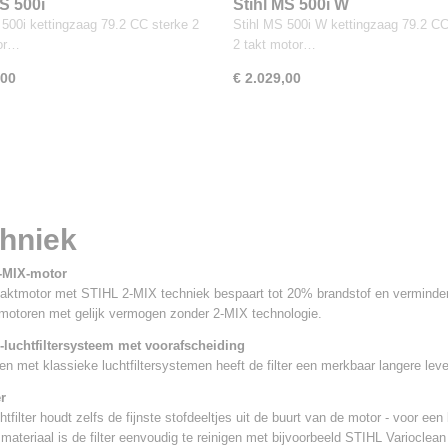
MS 500i
Stihl MS 500i W
 500i kettingzaag 79.2 CC sterke 2
Stihl MS 500i W kettingzaag 79.2 CC
tor…
2 takt motor…
,00
€ 2.029,00
hniek
-MIX-motor
aktmotor met STIHL 2-MIX techniek bespaart tot 20% brandstof en vermindert
motoren met gelijk vermogen zonder 2-MIX technologie.
-luchtfiltersysteem met voorafscheiding
en met klassieke luchtfiltersystemen heeft de filter een merkbaar langere lev
er
tfilter houdt zelfs de fijnste stofdeeltjes uit de buurt van de motor - voor ee
 materiaal is de filter eenvoudig te reinigen met bijvoorbeeld STIHL Varioclea