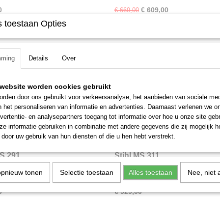
0
€ 609,00
€ 669,00
 toestaan Opties
mming
Details
Over
website worden cookies gebruikt
rden door ons gebruikt voor verkeersanalyse, het aanbieden van sociale med
n het personaliseren van informatie en advertenties. Daarnaast verlenen we o
vertentie- en analysepartners toegang tot informatie over hoe u onze site gebru
e informatie gebruiken in combinatie met andere gegevens die zij mogelijk 
door uw gebruik van hun diensten of die u hen hebt verstrekt.
MS 291
Stihl MS 311
 291 kettingzaag 55.5 CC sterke 2
Stihl MS 311 kettingzaag 59 CC sterk
opnieuw tonen
Selectie toestaan
Alles toestaan
Nee, niet 
tor…
motor Vermogen:…
0
€ 929,00