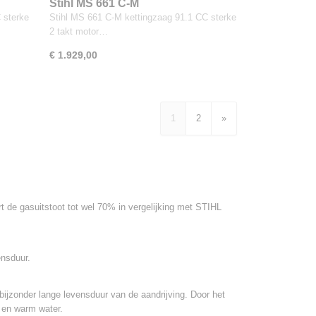
Stihl MS 661 C-M
 sterke
Stihl MS 661 C-M kettingzaag 91.1 CC sterke
2 takt motor…
€ 1.929,00
1
2
»
 de gasuitstoot tot wel 70% in vergelijking met STIHL
ensduur.
n bijzonder lange levensduur van de aandrijving. Door het
n en warm water.