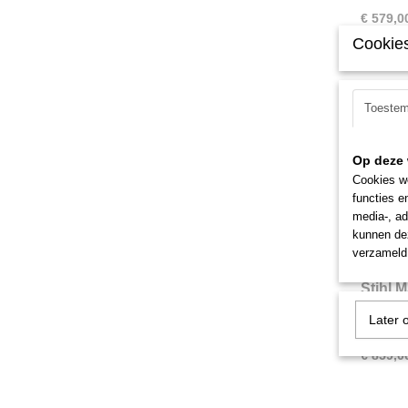
€ 579,0
Cookies
Toeste
Op deze 
Cookies wo
functies e
media-, ad
kunnen dez
verzameld 
Stihl 
Stihl MS
Later 
takt mo
€ 859,0