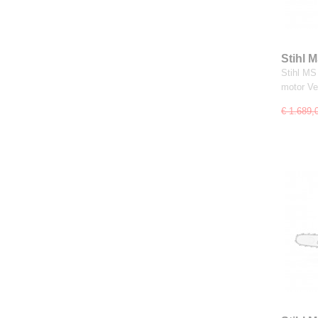
Stihl 
Stihl MS
motor V
€ 1.689,