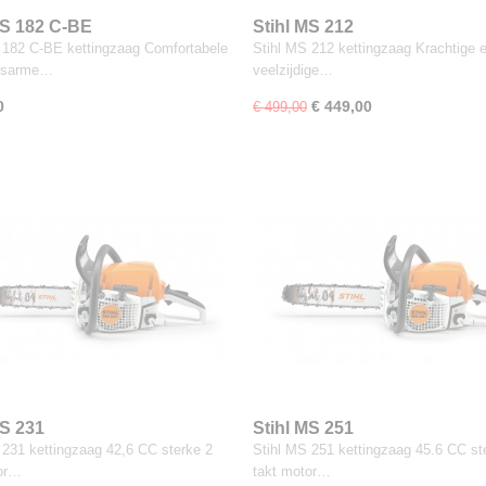
MS 182 C-BE
Stihl MS 212
 182 C-BE kettingzaag Comfortabele
Stihl MS 212 kettingzaag Krachtige 
ingsarme…
veelzijdige…
0
€ 449,00
€ 499,00
MS 231
Stihl MS 251
 231 kettingzaag 42,6 CC sterke 2
Stihl MS 251 kettingzaag 45.6 CC st
tor…
takt motor…