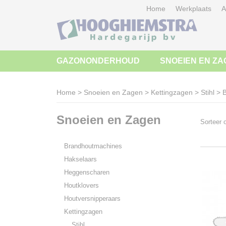
Home
Werkplaats
A
GAZONONDERHOUD
SNOEIEN EN ZA
Home
>
Snoeien en Zagen
>
Kettingzagen
>
Stihl
>
B
Snoeien en Zagen
Sorteer
Brandhoutmachines
Hakselaars
Heggenscharen
Houtklovers
Houtversnipperaars
Kettingzagen
Stihl