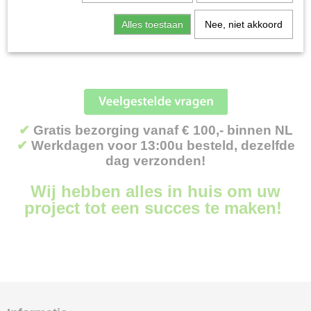
Kettingzagen
Helaas bevinden er zich in deze categorie nog geen producten.
Alles toestaan
Nee, niet akkoord
Kettingzagen | toebehoren
Probeert u het later nog eens!
Snoeigereedschap
Silky
Stihl
Fiskars
Bahco
✔
Gratis bezorging vanaf € 100,- binnen NL
Husqvarna
✔
Werkdagen voor 13:00u besteld, dezelfde
Felco
dag verzonden!
Volpi
Wij hebben alles in huis om uw
Stokheggenscharen
project tot een succes te maken!
Stokzagen
Zaagmachines