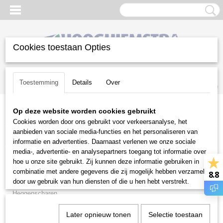
Cookies toestaan Opties
Inloggen
Registreren
UW WINKELWAGEN
Toestemming
Details
Over
Geen producten
(0)
Op deze website worden cookies gebruikt
Home
>
Snoeien en Zagen
>
Snoeigereedschap
>
Volpi
Cookies worden door ons gebruikt voor verkeersanalyse, het
aanbieden van sociale media-functies en het personaliseren van
Snoeien en Zagen
informatie en advertenties. Daarnaast verlenen we onze sociale
media-, advertentie- en analysepartners toegang tot informatie over
hoe u onze site gebruikt. Zij kunnen deze informatie gebruiken in
Brandhoutmachines
combinatie met andere gegevens die zij mogelijk hebben verzameld
8.8
Hakselaars
door uw gebruik van hun diensten of die u hen hebt verstrekt.
Heggenscharen
Houtklovers
Later opnieuw tonen
Selectie toestaan
Houtversnipperaars