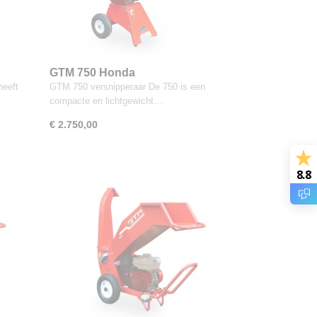
GTM 750 Honda
eeft
GTM 750 versnipperaar De 750 is een
compacte en lichtgewicht…
€ 2.750,00
8.8