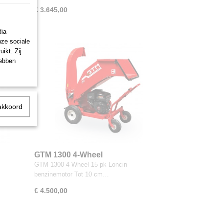
€ 3.645,00
ia-
nze sociale
ikt. Zij
hebben
akkoord
GTM 1300 4-Wheel
GTM 1300 4-Wheel 15 pk Loncin
benzinemotor Tot 10 cm…
€ 4.500,00