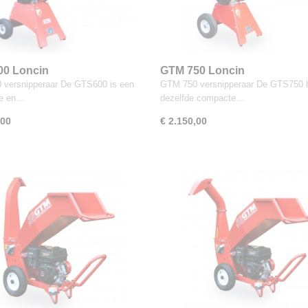
00 Loncin
GTM 750 Loncin
versnipperaar De GTS600 is een
GTM 750 versnipperaar De GTS750 h
e en…
dezelfde compacte…
,00
€ 2.150,00