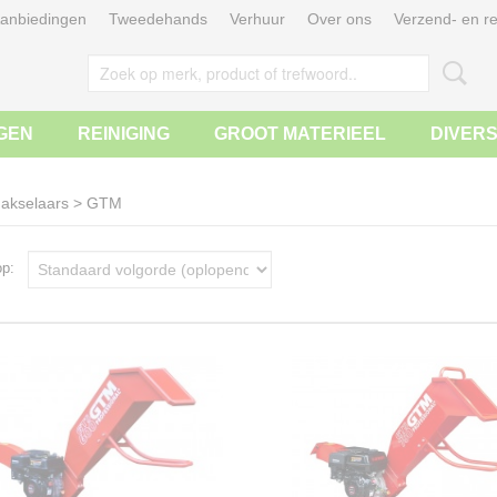
anbiedingen
Tweedehands
Verhuur
Over ons
Verzend- en re
GEN
REINIGING
GROOT MATERIEEL
DIVER
akselaars
>
GTM
 op: