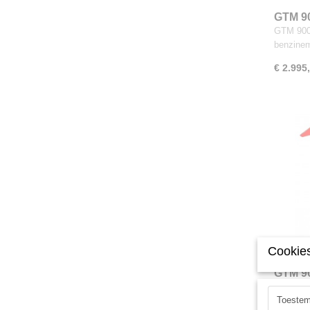
GTM 9
GTM 900 
benzine
€ 2.995
Cookies
GTM 90
GTM 900 
Toeste