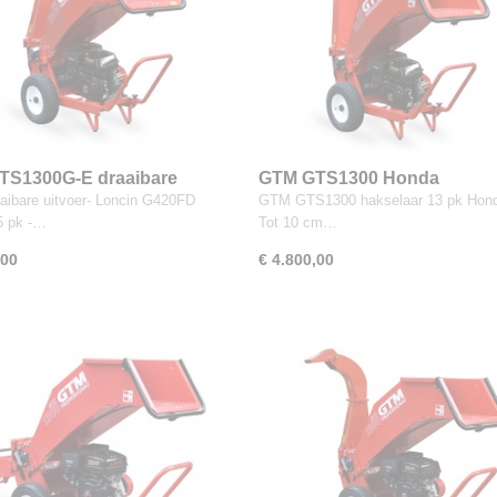
TS1300G-E draaibare
GTM GTS1300 Honda
r
aaibare uitvoer- Loncin G420FD
GTM GTS1300 hakselaar 13 pk Hond
5 pk -…
Tot 10 cm…
,00
€ 4.800,00