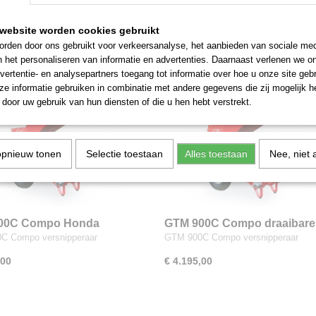
,00
€ 3.395,00
website worden cookies gebruikt
rden door ons gebruikt voor verkeersanalyse, het aanbieden van sociale med
n het personaliseren van informatie en advertenties. Daarnaast verlenen we o
vertentie- en analysepartners toegang tot informatie over hoe u onze site gebru
e informatie gebruiken in combinatie met andere gegevens die zij mogelijk 
door uw gebruik van hun diensten of die u hen hebt verstrekt.
opnieuw tonen
Selectie toestaan
Alles toestaan
Nee, niet 
00C Compo Honda
GTM 900C Compo draaibare
uitvoer Honda
C Compo versnipperaar
GTM 900C Compo versnipperaar
,00
€ 4.195,00