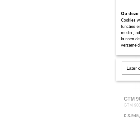
€ 3.795
Op deze 
Cookies wo
functies e
media-, ad
kunnen dez
verzameld 
Later 
GTM 9
GTM 900
€ 3.945