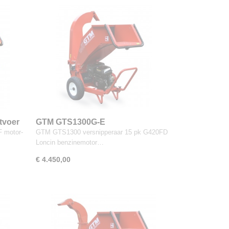
tvoer
GTM GTS1300G-E
F motor-
GTM GTS1300 versnipperaar 15 pk G420FD
Loncin benzinemotor…
€ 4.450,00