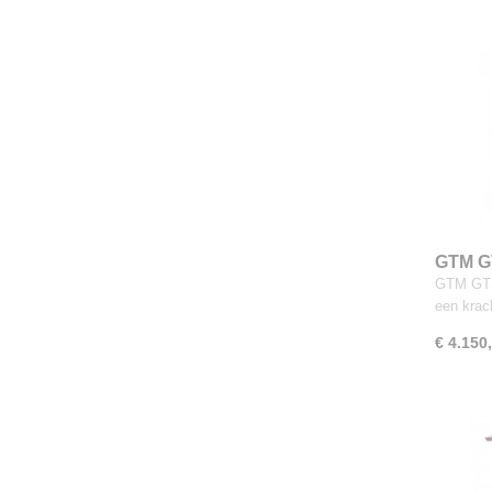
GTM G
GTM GTS
een krac
€ 4.150