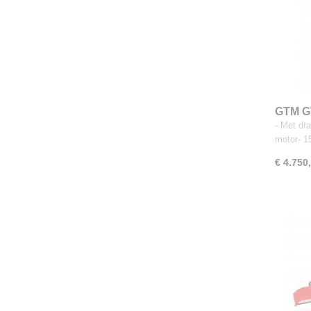
GTM G
uitvoe
- Met dr
motor- 1
€ 4.750