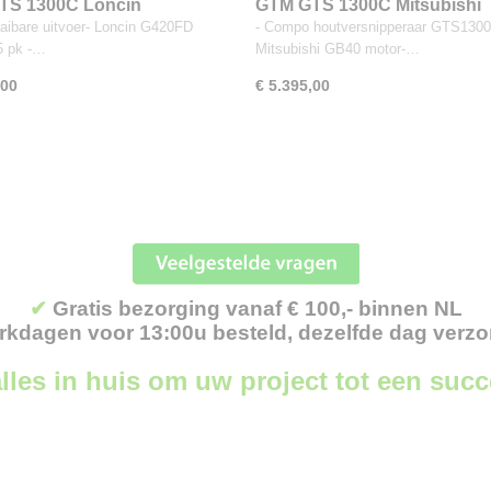
TS 1300C Loncin
GTM GTS 1300C Mitsubishi
aaibare uitvoer- Loncin G420FD
- Compo houtversnipperaar GTS1300
5 pk -…
Mitsubishi GB40 motor-…
,00
€ 5.395,00
✔
Gratis bezorging vanaf € 100,- binnen NL
kdagen voor 13:00u besteld, dezelfde dag verz
lles in huis om uw project tot een suc