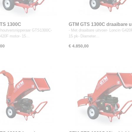
TS 1300C
GTM GTS 1300C draaibare u
rsnipperaar
 houtversnipperaar GTS1300C-
- Met draaibare uitvoer- Loncin G420
G420F motor- 15…
15 pk- Diameter…
,00
€ 4.850,00