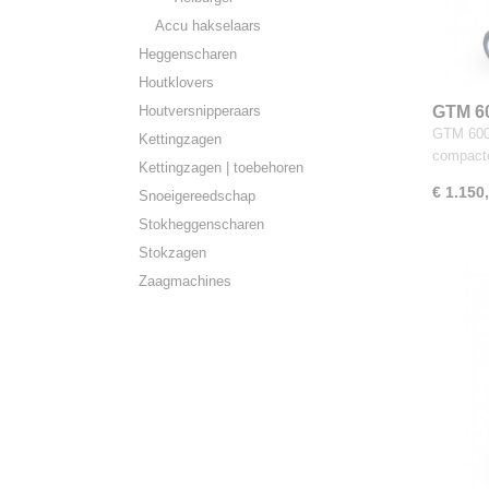
Accu hakselaars
Heggenscharen
Houtklovers
Houtversnipperaars
GTM 6
GTM 600 
Kettingzagen
compact
Kettingzagen | toebehoren
€ 1.150
Snoeigereedschap
Stokheggenscharen
Stokzagen
Zaagmachines