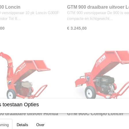
00 Loncin
GTM 900 draaibare uitvoer 
versnipperaar 10 pk Loncin G300F
GTM 900 versnipperaar De 900 is ee
motor Tot 8…
compacte en lichtgewicht…
,00
€ 3.245,00
 toestaan Opties
0 draaibare uitvoer Honda
GTM 900C Compo Loncin
versnipperaar
GTM 900C Compo versnipperaar De 
mming
Details
Over
een zwaartekracht…