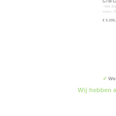
GTM G
- Met dr
motor- 1
€ 5.295
✔
Wer
Wij hebben a