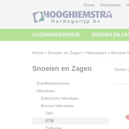
Home
Werkplaats
A
GAZONONDERHOUD
SNOEIEN EN ZA
Home
>
Snoeien en Zagen
>
Hakselaars
>
Benzine h
Snoeien en Zagen
Sorteer
Brandhoutmachines
Hakselaars
Elektrische hakselaars
Benzine hakselaars
Stihl
GTM
Tielburger