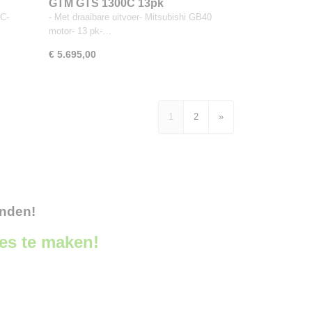
GTM GTS 1300C 13pk
C-
- Met draaibare uitvoer- Mitsubishi GB40
motor- 13 pk-…
€ 5.695,00
1
2
»
onden!
ces te maken!