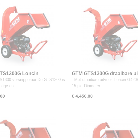
TS1300G Loncin
GTM GTS1300G draaibare ui
1300 versnipperaar De GTS1300 is
- Met draaibare uitvoer- Loncin G420
htige en…
15 pk- Diameter…
,00
€ 4.450,00