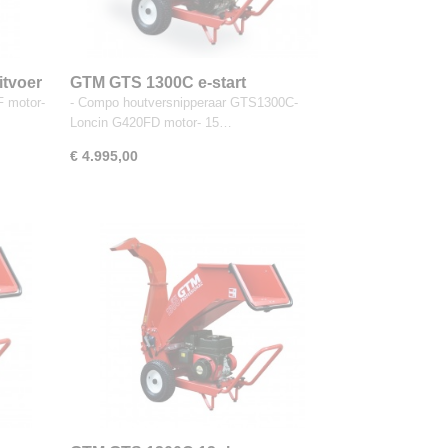
itvoer
GTM GTS 1300C e-start
F motor-
- Compo houtversnipperaar GTS1300C-
Loncin G420FD motor- 15…
€ 4.995,00