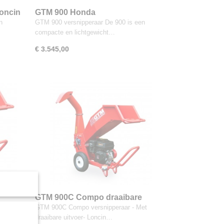
Loncin
GTM 900 Honda
n
GTM 900 versnipperaar De 900 is een
compacte en lichtgewicht…
€ 3.545,00
GTM 900C Compo draaibare
uitvoer Loncin
900C is
GTM 900C Compo versnipperaar - Met
draaibare uitvoer- Loncin…