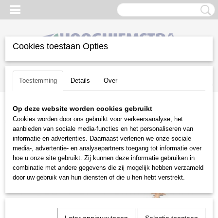
Cookies toestaan Opties
Inloggen
Registreren
UW WINKELWAGEN
Toestemming
Details
Over
Geen producten
(0)
Op deze website worden cookies gebruikt
Home
>
Snoeien en Zagen
>
Stokheggenscharen
>
Stihl
>
Benzine
Cookies worden door ons gebruikt voor verkeersanalyse, het
stokheggenscharen
>
Stihl HL 91 KC-E
aanbieden van sociale media-functies en het personaliseren van
informatie en advertenties. Daarnaast verlenen we onze sociale
media-, advertentie- en analysepartners toegang tot informatie over
hoe u onze site gebruikt. Zij kunnen deze informatie gebruiken in
combinatie met andere gegevens die zij mogelijk hebben verzameld
door uw gebruik van hun diensten of die u hen hebt verstrekt.