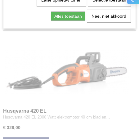
Later opnieuw tonen
Selectie toestaan
Houtversnipperaars
Kettingzagen
Sorteer op:
Alles toestaan
Nee, niet akkoord
Stihl
Husqvarna
Benzine kettingzagen
Accu kettingzagen
Elektrische kettingzagen
Kettingzagen | toebehoren
Snoeigereedschap
Stokheggenscharen
Stokzagen
Zaagmachines
Husqvarna 420 EL
Husqvarna 420 EL 2000 Watt elektromotor 40 cm blad en…
€ 329,00