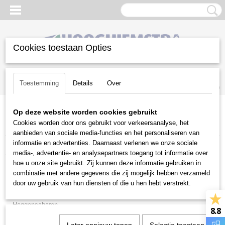
Cookies toestaan Opties
Inloggen
Registreren
UW WINKELWAGEN
Toestemming
Details
Over
Geen producten
(0)
Op deze website worden cookies gebruikt
Home
>
Snoeien en Zagen
>
Kettingzagen
>
Husqvarna
>
Cookies worden door ons gebruikt voor verkeersanalyse, het
Elektrische kettingzagen
aanbieden van sociale media-functies en het personaliseren van
informatie en advertenties. Daarnaast verlenen we onze sociale
Snoeien en Zagen
media-, advertentie- en analysepartners toegang tot informatie over
hoe u onze site gebruikt. Zij kunnen deze informatie gebruiken in
combinatie met andere gegevens die zij mogelijk hebben verzameld
Brandhoutmachines
door uw gebruik van hun diensten of die u hen hebt verstrekt.
Hakselaars
Heggenscharen
8.8
Houtklovers