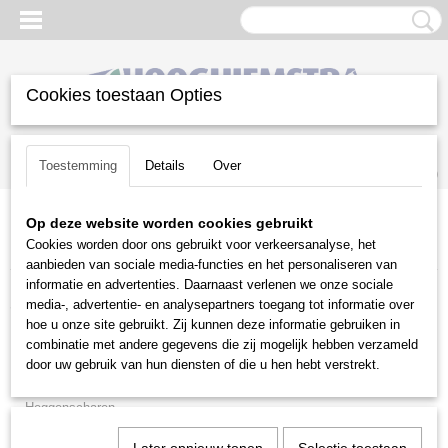
Cookies toestaan Opties
Inloggen
Registreren
UW WINKELWAGEN
Toestemming
Details
Over
Geen producten
(0)
Op deze website worden cookies gebruikt
Home
>
Snoeien en Zagen
>
Houtversnipperaars
>
VanDaele
>
Cookies worden door ons gebruikt voor verkeersanalyse, het
Motoraangedreven
aanbieden van sociale media-functies en het personaliseren van
informatie en advertenties. Daarnaast verlenen we onze sociale
Snoeien en Zagen
media-, advertentie- en analysepartners toegang tot informatie over
hoe u onze site gebruikt. Zij kunnen deze informatie gebruiken in
combinatie met andere gegevens die zij mogelijk hebben verzameld
Brandhoutmachines
door uw gebruik van hun diensten of die u hen hebt verstrekt.
Hakselaars
Heggenscharen
Houtklovers