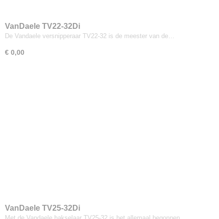
VanDaele TV22-32Di
De Vandaele versnipperaar TV22-32 is de meester van de…
€ 0,00
VanDaele TV25-32Di
Met de Vandaele hakselaar TV25-32 is het allemaal begonnen.…