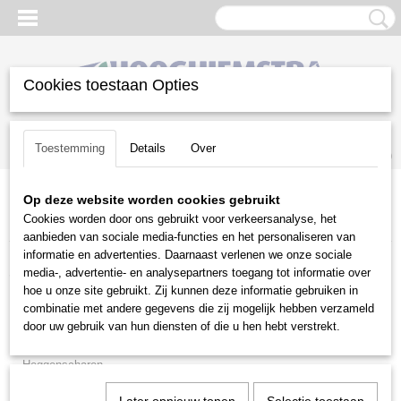
Cookies toestaan Opties
Inloggen
Registreren
UW WINKELWAGEN
Toestemming
Details
Over
Geen producten
(0)
Op deze website worden cookies gebruikt
Home
>
Snoeien en Zagen
>
Kettingzagen | toebehoren
>
Cookies worden door ons gebruikt voor verkeersanalyse, het
Handgereedschap voor bosbeheer
>
Husqvarna
aanbieden van sociale media-functies en het personaliseren van
informatie en advertenties. Daarnaast verlenen we onze sociale
Snoeien en Zagen
media-, advertentie- en analysepartners toegang tot informatie over
hoe u onze site gebruikt. Zij kunnen deze informatie gebruiken in
combinatie met andere gegevens die zij mogelijk hebben verzameld
Brandhoutmachines
door uw gebruik van hun diensten of die u hen hebt verstrekt.
Hakselaars
Heggenscharen
Houtklovers