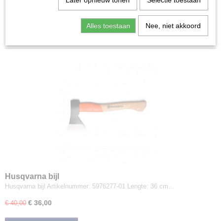
Later opnieuw tonen
Selectie toestaan
Houtversnipperaars
Kettingzagen
Sorteer op:
Alles toestaan
Nee, niet akkoord
Kettingzagen | toebehoren
Diversen
Handgereedschap voor bosbeheer
Stihl
Husqvarna
Fiskars
Gehoorbeschermers
Handschoenen met snijprotectie
Zaagbroeken
Bretels
Beschermende kleding
Bosbouwjacks
Husqvarna bijl
Klimbroeken
Husqvarna bijl Artikelnummer: 5976277-01 Lengte: 36 cm…
Motorzaaglaarzen
€ 36,00
€ 40,00
Motorzaagschoenen