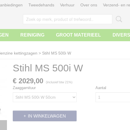
anbiedingen
Tweedehands
Verhuur
Over ons
Verzend- en re
GEN
REINIGING
GROOT MATERIEEL
DIVER
enzine kettingzagen
>
Stihl MS 500i W
Stihl MS 500i W
€ 2029,00
(inclusief btw 21%)
Zaaggarnituur
Aantal
IN WINKELWAGEN