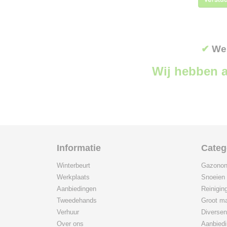
✔
Wer
Wij hebben a
Informatie
Categ
Winterbeurt
Gazonon
Werkplaats
Snoeien
Aanbiedingen
Reinigin
Tweedehands
Groot ma
Verhuur
Diversen
Over ons
Aanbied