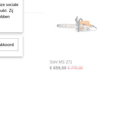
nze sociale
ikt. Zij
hebben
akkoord
Stihl MS 271
€ 659,00
€ 779,00