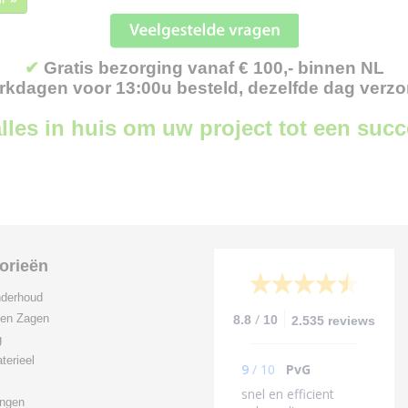
✔
Gratis bezorging vanaf € 100,- binnen NL
kdagen voor 13:00u besteld, dezelfde dag verz
lles in huis om uw project tot een suc
orieën
derhoud
/
 en Zagen
8.8
10
2.535 reviews
g
terieel
9
/
10
PvG
snel en efficient
ingen