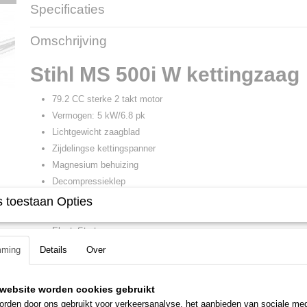
Specificaties
Productcode
1147 200 0003
Omschrijving
Productcode leverancier
1147 200 0004
Stihl MS 500i W kettingzaag
79.2 CC sterke 2 takt motor
Vermogen: 5 kW/6.8 pk
Lichtgewicht zaagblad
Zijdelingse kettingspanner
Magnesium behuizing
Decompressieklep
Trillingsdemping
 toestaan Opties
Instelbare oliepomp
ElastoStart
Elektrische handgreepverwarming
mming
Details
Over
Elektronisch gestuurde injectie
Professionele kettingzaag
website worden cookies gebruikt
Gewicht: 6.3 kg
rden door ons gebruikt voor verkeersanalyse, het aanbieden van sociale med