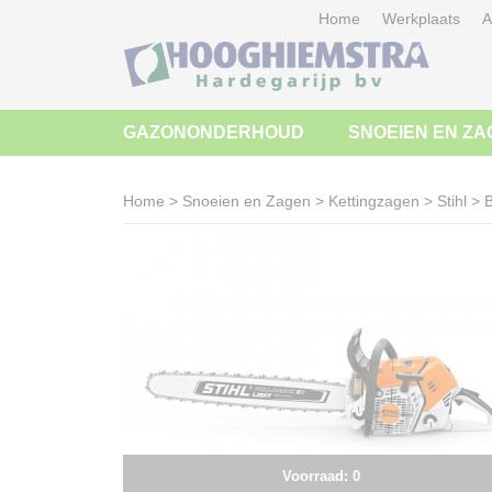
Home
Werkplaats
A
GAZONONDERHOUD
SNOEIEN EN ZA
Home
>
Snoeien en Zagen
>
Kettingzagen
>
Stihl
>
B
Voorraad: 0