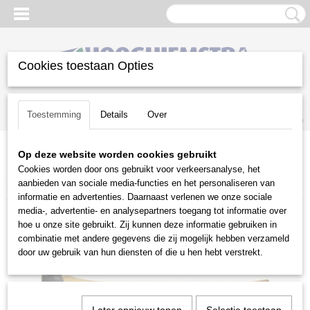
Cookies toestaan Opties
Inloggen
Registreren
UW WINKELWAGEN
Toestemming
Details
Over
Geen producten
(0)
Op deze website worden cookies gebruikt
Home
>
Snoeien en Zagen
>
Kettingzagen | toebehoren
>
Cookies worden door ons gebruikt voor verkeersanalyse, het
Handgereedschap voor bosbeheer
>
Husqvarna
>
Husqvarna
aanbieden van sociale media-functies en het personaliseren van
kloofbijl
informatie en advertenties. Daarnaast verlenen we onze sociale
media-, advertentie- en analysepartners toegang tot informatie over
hoe u onze site gebruikt. Zij kunnen deze informatie gebruiken in
combinatie met andere gegevens die zij mogelijk hebben verzameld
door uw gebruik van hun diensten of die u hen hebt verstrekt.