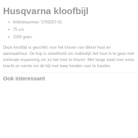
EAN code
Husqvarna kloofbijl
7391883620731
Productcode leverancier
Artikelnummer: 5769267-01
5769267-01
75 cm
1500 gram
Deze kloofbijl is geschikt voor het kloven van dikker hout en
aanmaakhout. De kop is ontwikkeld om makkelijk het hout in te gaan met
minimale inspanning om zo het hout te kloven. Met lange steel voor extra
kracht en ruimte om de bijl met twee handen vast te houden.
Ook interessant