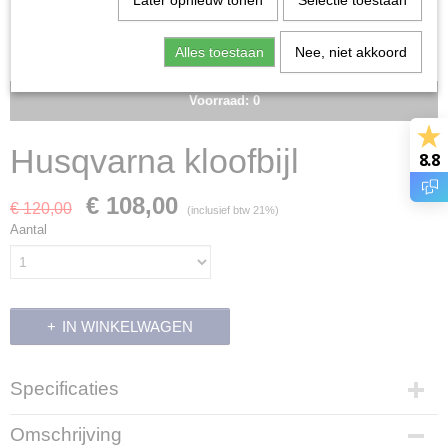
Later opnieuw tonen
Selectie toestaan
Alles toestaan
Nee, niet akkoord
Voorraad: 0
Husqvarna kloofbijl
8.8
€ 108,00
€ 120,00
(inclusief btw 21%)
Aantal
IN WINKELWAGEN
Specificaties
Productcode
Omschrijving
5580