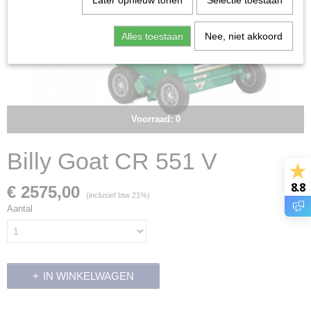
Later opnieuw tonen
Selectie toestaan
Alles toestaan
Nee, niet akkoord
Voorraad: 0
Billy Goat CR 551 V
8.8
€ 2575,00
(inclusief btw 21%)
Aantal
IN WINKELWAGEN