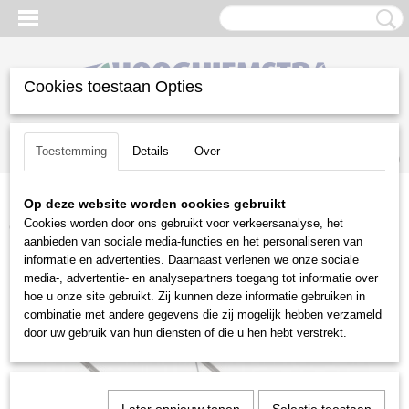
Cookies toestaan Opties
Inloggen
Registreren
UW WINKELWAGEN
Toestemming
Details
Over
Geen producten
(0)
Op deze website worden cookies gebruikt
Home
>
Gazononderhoud
>
Verticuteermachines
>
Billy Goat
>
Billy
Cookies worden door ons gebruikt voor verkeersanalyse, het
Goat CR 551 V
aanbieden van sociale media-functies en het personaliseren van
informatie en advertenties. Daarnaast verlenen we onze sociale
media-, advertentie- en analysepartners toegang tot informatie over
hoe u onze site gebruikt. Zij kunnen deze informatie gebruiken in
combinatie met andere gegevens die zij mogelijk hebben verzameld
door uw gebruik van hun diensten of die u hen hebt verstrekt.