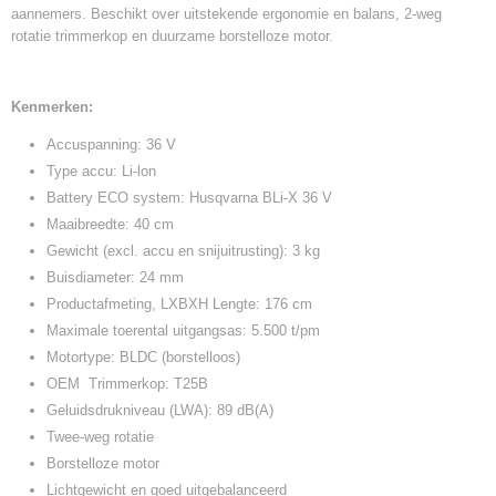
aannemers. Beschikt over uitstekende ergonomie en balans, 2-weg
rotatie trimmerkop en duurzame borstelloze motor.
Kenmerken:
Accuspanning: 36 V
Type accu: Li-lon
Battery ECO system: Husqvarna BLi-X 36 V
Maaibreedte: 40 cm
Gewicht (excl. accu en snijuitrusting): 3 kg
Buisdiameter: 24 mm
Productafmeting, LXBXH Lengte: 176 cm
Maximale toerental uitgangsas: 5.500 t/pm
Motortype: BLDC (borstelloos)
OEM Trimmerkop: T25B
Geluidsdrukniveau (LWA): 89 dB(A)
Twee-weg rotatie
Borstelloze motor
Lichtgewicht en goed uitgebalanceerd