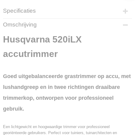
Specificaties
Productcode
Omschrijving
700116
EAN code
Husqvarna 520iLX
7391883947623
Productcode leverancier
accutrimmer
9679161-11
Goed uitgebalanceerde grastrimmer op accu, met
lushandgreep en in twee richtingen draaibare
trimmerkop, ontworpen voor professioneel
gebruik.
Een lichtgewicht en hoogwaardige trimmer voor professioneel
georiënteerde gebruikers. Perfect voor tuiniers, tuinarchitecten en