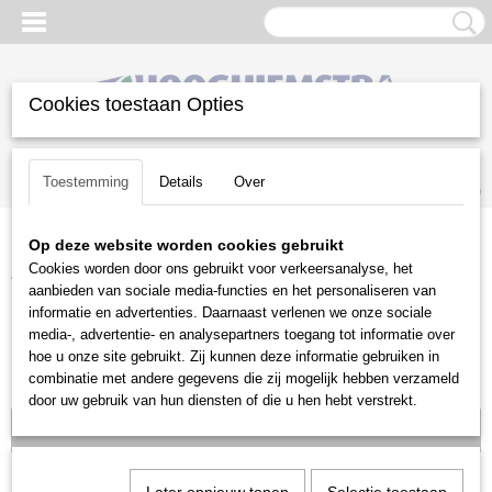
Cookies toestaan Opties
Inloggen
Registreren
UW WINKELWAGEN
Toestemming
Details
Over
Geen producten
(0)
Op deze website worden cookies gebruikt
Home
>
Gazononderhoud
>
Husqvarna accu programma
>
Cookies worden door ons gebruikt voor verkeersanalyse, het
Accutrimmers & accubosmaaiers
>
Husqvarna 520iLX
aanbieden van sociale media-functies en het personaliseren van
informatie en advertenties. Daarnaast verlenen we onze sociale
media-, advertentie- en analysepartners toegang tot informatie over
hoe u onze site gebruikt. Zij kunnen deze informatie gebruiken in
combinatie met andere gegevens die zij mogelijk hebben verzameld
door uw gebruik van hun diensten of die u hen hebt verstrekt.
Voorraad: 0