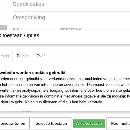
Specificaties
Productcode
8569
Omschrijving
Productcode leverancier
5784470-01
Husqvarna T55X
 toestaan Opties
Artikelnummer: 5784470-01
2 draads maaibol
mming
Details
Geschikt voor 2.7 mm, 3.0 mm en 3.3 mm draad
Over
Gelagerd
M12 aansluitng
website worden cookies gebruikt
rden door ons gebruikt voor verkeersanalyse, het aanbieden van sociale med
Passend voor :
n het personaliseren van informatie en advertenties. Daarnaast verlenen we o
343F
vertentie- en analysepartners toegang tot informatie over hoe u onze site gebru
e informatie gebruiken in combinatie met andere gegevens die zij mogelijk 
343FR
door uw gebruik van hun diensten of die u hen hebt verstrekt.
343FRM
343R
345FR
opnieuw tonen
Selectie toestaan
Alles toestaan
Nee, niet 
345Fx