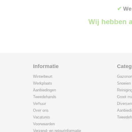
✔
Wer
Wij hebben a
Informatie
Categ
Winterbeurt
Gazonon
Werkplaats
Snoeien
Aanbiedingen
Reinigin
Tweedehands
Groot ma
Verhuur
Diversen
Over ons
Aanbied
Vacatures
Tweedeh
Voorwaarden
Verzend- en retourinformatie