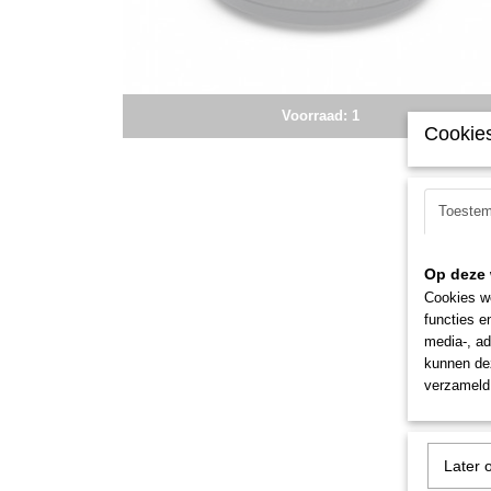
Voorraad: 1
Cookies
Toeste
Op deze 
Cookies wo
functies e
media-, ad
kunnen dez
verzameld 
Later 