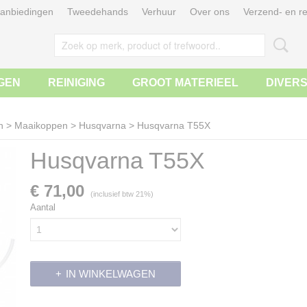
anbiedingen
Tweedehands
Verhuur
Over ons
Verzend- en re
GEN
REINIGING
GROOT MATERIEEL
DIVER
n
>
Maaikoppen
>
Husqvarna
>
Husqvarna T55X
Husqvarna T55X
€ 71,00
(inclusief btw 21%)
Aantal
IN WINKELWAGEN