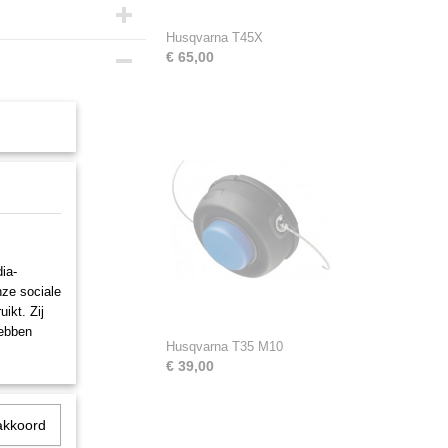
Husqvarna T45X
€ 65,00
ia-
nze sociale
ikt. Zij
hebben
Husqvarna T35 M10
€ 39,00
akkoord