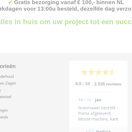
✔
Gratis bezorging vanaf € 100,- binnen NL
kdagen voor 13:00u besteld, dezelfde dag verz
lles in huis om uw project tot een suc
orieën
derhoud
/
 en Zagen
8.8
10
2.535 reviews
g
terieel
10
/
10
jan
Grasmaaier besteld ::
ingen
Prima afgeleverd.
ands
Mooie machine, kant
en klaar kon zo
beginnen Zelfs de