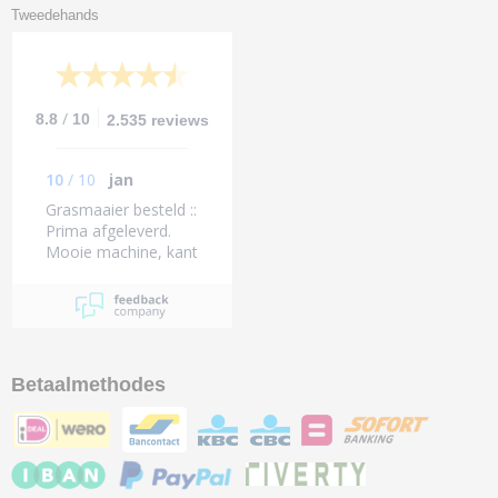
Tweedehands
/
8.8
10
2.535 reviews
10
/
10
jan
Grasmaaier besteld ::
Prima afgeleverd.
Mooie machine, kant
en klaar kon zo
beginnen Zelfs de
tank zat vol benzine
Complimenten !!
Dikke tien
Betaalmethodes