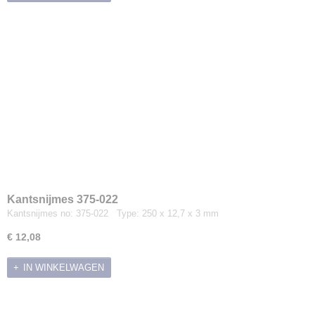
Kubota onderdelen
MTD onderdelen
Silky onderdelen
Banden en binnenbanden
Bougies
Universele snaren en riemen
Diverse merken
Opruiming
Overig
Schoeisel
Smeermiddelen en Reinigers
Kantsnijmes 375-022
Speelgoed en Merchandise
Kantsnijmes no: 375-022 Type: 250 x 12,7 x 3 mm
Sportveldbelijning
€ 12,08
Stihl servicekits
Tafelzagen
IN WINKELWAGEN
Transportmiddelen
Trilplaten & Stampers