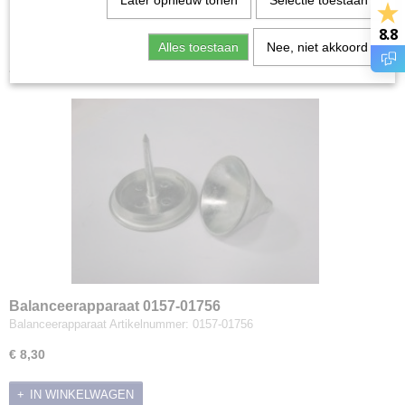
Later opnieuw tonen
Selectie toestaan
Grondboren
Sorteer op:
8.8
Grondfrezen
Alles toestaan
Nee, niet akkoord
Handboormachines
Handschoenen
Kachels
Onderdelen
Snellopend
Stihl onderdelen
Husqvarna onderdelen
Briggs and Stratton onderdelen
Viking onderdelen
Toro onderdelen
Castelgarden onderdelen
Balanceerapparaat 0157-01756
Stiga onderdelen
Balanceerapparaat Artikelnummer: 0157-01756
Honda onderdelen
€ 8,30
Kawasaki onderdelen
Kohler onderdelen
IN WINKELWAGEN