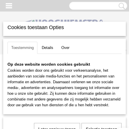
Cookies toestaan Opties
Inloggen
Registreren
UW WINKELWAGEN
Toestemming
Details
Over
Geen producten
(0)
Op deze website worden cookies gebruikt
Home
>
Diversen
>
Onderdelen
>
Snellopend
>
Diverse merken
Cookies worden door ons gebruikt voor verkeersanalyse, het
aanbieden van sociale media-functies en het personaliseren van
Diversen
informatie en advertenties. Daarnaast verlenen we onze sociale
media-, advertentie- en analysepartners toegang tot informatie over
hoe u onze site gebruikt. Zij kunnen deze informatie gebruiken in
Aggregaten
combinatie met andere gegevens die zij mogelijk hebben verzameld
Brandstoffen
door uw gebruik van hun diensten of die u hen hebt verstrekt.
Compressoren
Doorslijpers en Betonzagen
Folders