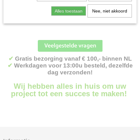
Grondboren
Helaas bevinden er zich in deze categorie nog geen producten.
Alles toestaan
Nee, niet akkoord
Grondfrezen
Probeert u het later nog eens!
Handboormachines
Handschoenen
Kachels
Onderdelen
Snellopend
✔
Gratis bezorging vanaf € 100,- binnen NL
Stihl onderdelen
✔
Werkdagen voor 13:00u besteld, dezelfde
Husqvarna onderdelen
dag verzonden!
Briggs and Stratton onderdelen
Wij hebben alles in huis om uw
Viking onderdelen
project tot een succes te maken!
Toro onderdelen
Castelgarden onderdelen
Stiga onderdelen
Honda onderdelen
Kawasaki onderdelen
Kohler onderdelen