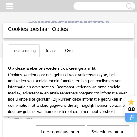
Cookies toestaan Opties
Inloggen
Registreren
UW WINKELWAGEN
Toestemming
Details
Over
Geen producten
(0)
Op deze website worden cookies gebruikt
Home
>
Diversen
>
Onderdelen
>
Snellopend
>
Toro onderdelen
Cookies worden door ons gebruikt voor verkeersanalyse, het
aanbieden van sociale media-functies en het personaliseren van
Diversen
informatie en advertenties. Daarnaast verlenen we onze sociale
media-, advertentie- en analysepartners toegang tot informatie over
hoe u onze site gebruikt. Zij kunnen deze informatie gebruiken in
Aggregaten
combinatie met andere gegevens die zij mogelijk hebben verzameld
8.8
Brandstoffen
door uw gebruik van hun diensten of die u hen hebt verstrekt.
Compressoren
Doorslijpers en Betonzagen
Later opnieuw tonen
Selectie toestaan
Folders