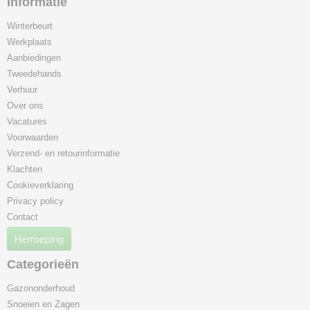
Informatie
Kubota onderdelen
Winterbeurt
MTD onderdelen
Werkplaats
Silky onderdelen
Aanbiedingen
Banden en binnenbanden
Tweedehands
Bougies
Verhuur
Universele snaren en riemen
Over ons
Diverse merken
Vacatures
Opruiming
Voorwaarden
Overig
Verzend- en retourinformatie
Klachten
Schoeisel
Cookieverklaring
Smeermiddelen en Reinigers
Privacy policy
Speelgoed en Merchandise
Contact
Sportveldbelijning
Herroeping
Stihl servicekits
Tafelzagen
Categorieën
Transportmiddelen
Gazononderhoud
Trilplaten & Stampers
Snoeien en Zagen