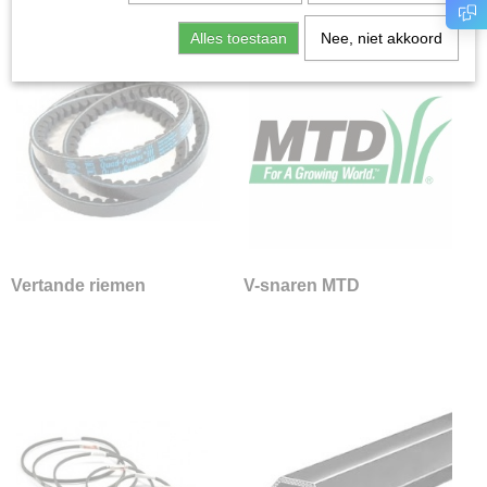
Grondboren
Alles toestaan
Nee, niet akkoord
Grondfrezen
Handboormachines
Handschoenen
Kachels
Onderdelen
Snellopend
Opruiming
Stihl onderdelen
Viking onderdelen
Vertande riemen
V-snaren MTD
Husqvarna onderdelen
Toro onderdelen
Briggs and Stratton onderdelen
Oregon onderdelen
Honda onderdelen
Kubota onderdelen
Mitsubishi onderdelen