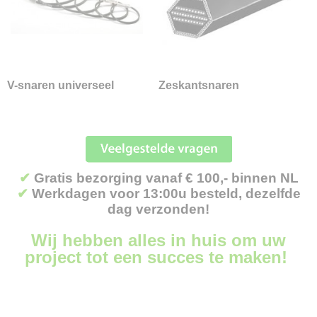
Tanaka onderdelen
Bahco onderdelen
Aandrijfriemen
V-snaren MTD
V-snaren universeel
V-snaren universeel
Zeskantsnaren
Vertande riemen
Zeskantsnaren
Aanhangwagen onderdelen
Diverse filters
Diverse onderdelen
✔
Gratis bezorging vanaf € 100,- binnen NL
✔
Werkdagen voor 13:00u besteld, dezelfde
Overig
dag verzonden!
Schoeisel
Smeermiddelen en Reinigers
Wij hebben alles in huis om uw
Speelgoed en Merchandise
project tot een succes te maken!
Sportveldbelijning
Stihl servicekits
Tafelzagen