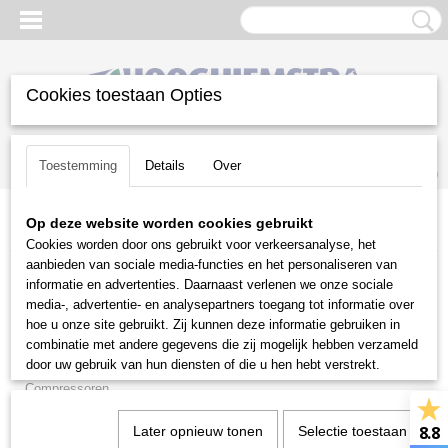
Cookies toestaan Opties
Inloggen
Registreren
UW WINKELWAGEN
Toestemming
Details
Over
Geen producten
(0)
Op deze website worden cookies gebruikt
Home
>
Diversen
>
Onderdelen
>
Opruiming
>
Aandrijfriemen
Cookies worden door ons gebruikt voor verkeersanalyse, het
aanbieden van sociale media-functies en het personaliseren van
Diversen
informatie en advertenties. Daarnaast verlenen we onze sociale
media-, advertentie- en analysepartners toegang tot informatie over
hoe u onze site gebruikt. Zij kunnen deze informatie gebruiken in
Aggregaten
combinatie met andere gegevens die zij mogelijk hebben verzameld
Brandstoffen
door uw gebruik van hun diensten of die u hen hebt verstrekt.
Compressoren
Doorslijpers en Betonzagen
8.8
Later opnieuw tonen
Selectie toestaan
Folders