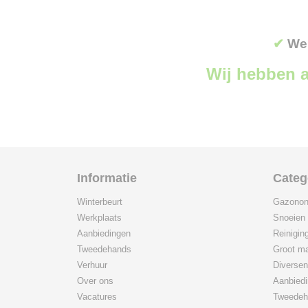
✔
Wer
Wij hebben a
Informatie
Categ
Winterbeurt
Gazonon
Werkplaats
Snoeien
Aanbiedingen
Reinigin
Tweedehands
Groot ma
Verhuur
Diversen
Over ons
Aanbied
Vacatures
Tweedeh