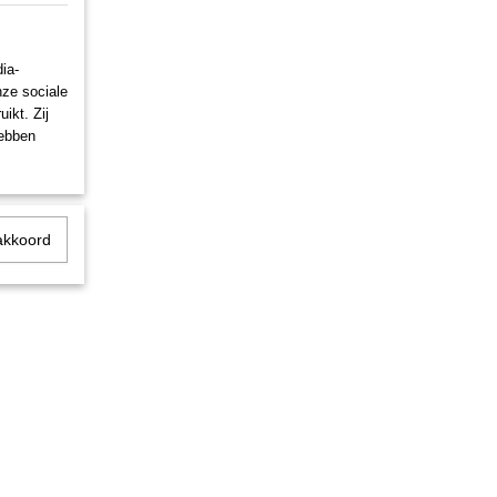
ia-
nze sociale
ikt. Zij
hebben
akkoord