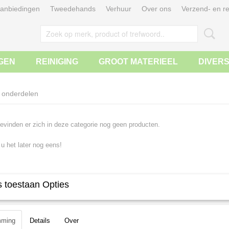
anbiedingen
Tweedehands
Verhuur
Over ons
Verzend- en re
GEN
REINIGING
GROOT MATERIEEL
DIVER
onderdelen
evinden er zich in deze categorie nog geen producten.
 u het later nog eens!
 toestaan Opties
mming
Details
Over