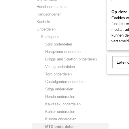
Handboormachines
Op deze 
Handschoenen
Cookies wo
Kachels
functies e
Onderdelen
media-, ad
kunnen dez
Snellopend
verzameld 
Stihl onderdelen
Husqvarna onderdelen
Briggs and Stratton onderdelen
Later 
Viking onderdelen
Toro onderdelen
Castelgarden onderdelen
Stiga onderdelen
Honda onderdelen
Kawasaki onderdelen
Kohler onderdelen
Kubota onderdelen
MTD onderdelen