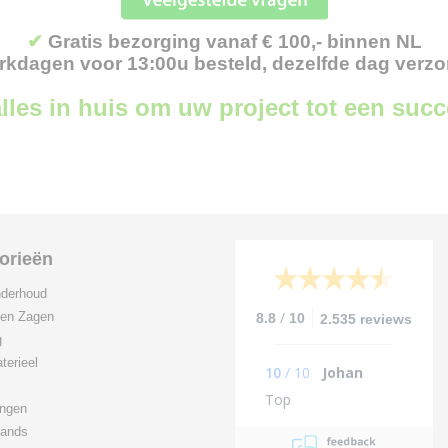
✔
Gratis bezorging vanaf € 100,- binnen NL
kdagen voor 13:00u besteld, dezelfde dag verz
lles in huis om uw project tot een suc
orieën
derhoud
/
 en Zagen
8.8
10
2.535 reviews
g
terieel
10
/
10
Johan
Top
ingen
ands