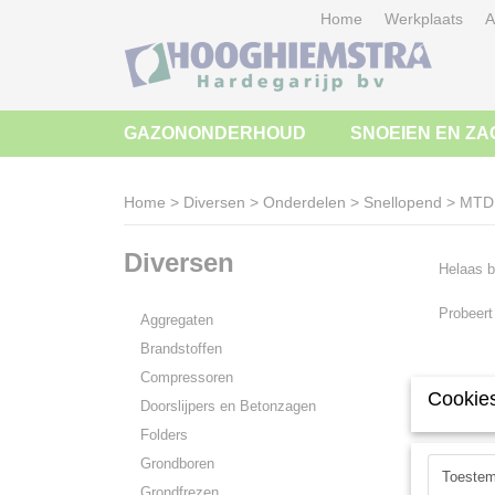
Home
Werkplaats
A
GAZONONDERHOUD
SNOEIEN EN ZA
Home
>
Diversen
>
Onderdelen
>
Snellopend
>
MTD 
Diversen
Helaas b
Probeert
Aggregaten
Brandstoffen
Compressoren
Cookies
Doorslijpers en Betonzagen
Folders
Grondboren
Toeste
Grondfrezen