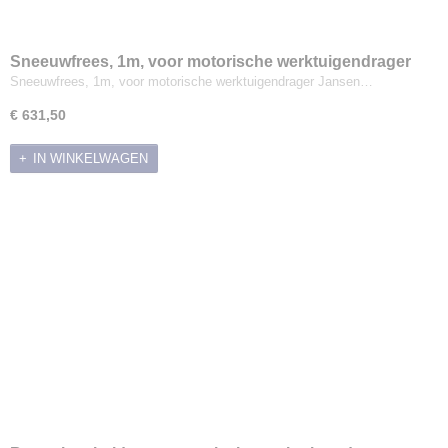
Sneeuwfrees, 1m, voor motorische werktuigendrager
Jansen MGT-600
Sneeuwfrees, 1m, voor motorische werktuigendrager Jansen…
€ 631,50
IN WINKELWAGEN