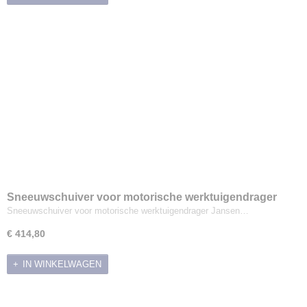
Sneeuwschuiver voor motorische werktuigendrager
Jansen MGT-600
Sneeuwschuiver voor motorische werktuigendrager Jansen…
€ 414,80
IN WINKELWAGEN