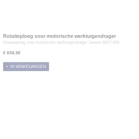
Rotatieploeg voor motorische werktuigendrager
Jansen MGT-600
Rotatieploeg voor motorische werktuigendrager Jansen MGT-600…
€ 658,90
IN WINKELWAGEN