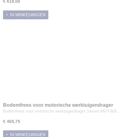
€ 618,00
IN WINKELWAGEN
Bodemfrees voor motorische werktuigendrager
Jansen MGT-600
Bodemfrees voor motorische werktuigendrager Jansen MGT-600…
€ 465,75
IN WINKELWAGEN