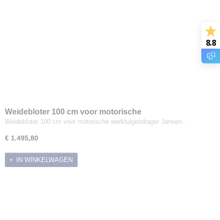
8.8
Weidebloter 100 cm voor motorische
werktuigendrager Jansen MGT-600
Weidebloter 100 cm voor motorische werktuigendrager Jansen…
€ 1.495,80
IN WINKELWAGEN