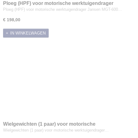
Ploeg (HPF) voor motorische werktuigendrager
Jansen MGT-600
Ploeg (HPF) voor motorische werktuigendrager Jansen MGT-600…
€ 198,00
IN WINKELWAGEN
Wielgewichten (1 paar) voor motorische
werktuigendrager Jansen MGT-600
Wielgewichten (1 paar) voor motorische werktuigendrager…