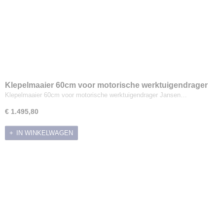
Klepelmaaier 60cm voor motorische werktuigendrager
Jansen MGT-600
Klepelmaaier 60cm voor motorische werktuigendrager Jansen…
€ 1.495,80
IN WINKELWAGEN