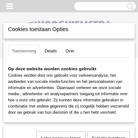
Cookies toestaan Opties
Inloggen
Registreren
UW WINKELWAGEN
Toestemming
Details
Over
Geen producten
(0)
Op deze website worden cookies gebruikt
Home
>
Diversen
>
Grondfrezen
>
Jansen grondfrezen
Cookies worden door ons gebruikt voor verkeersanalyse, het
aanbieden van sociale media-functies en het personaliseren van
Diversen
informatie en advertenties. Daarnaast verlenen we onze sociale
media-, advertentie- en analysepartners toegang tot informatie over
hoe u onze site gebruikt. Zij kunnen deze informatie gebruiken in
Aggregaten
combinatie met andere gegevens die zij mogelijk hebben verzameld
Brandstoffen
door uw gebruik van hun diensten of die u hen hebt verstrekt.
Compressoren
Doorslijpers en Betonzagen
Folders