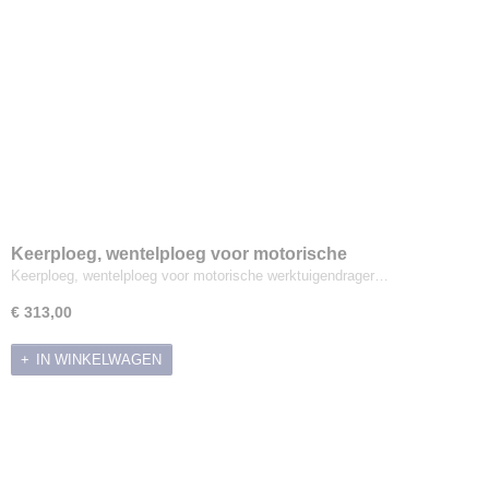
Keerploeg, wentelploeg voor motorische
werktuigendrager Jansen MGT-600
Keerploeg, wentelploeg voor motorische werktuigendrager…
€ 313,00
IN WINKELWAGEN