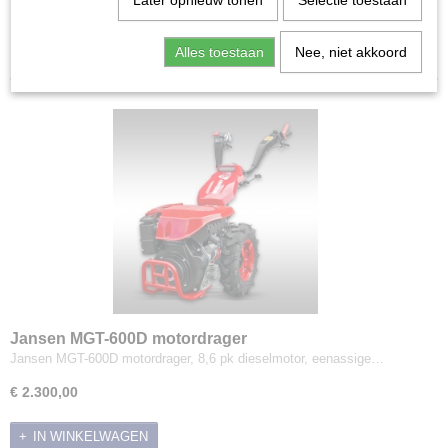
Later opnieuw tonen
Selectie toestaan
Grondboren
Sorteer op:
Grondfrezen
Alles toestaan
Nee, niet akkoord
Stihl grondfrezen
Husqvarna grondfrezen
Jansen grondfrezen
Handboormachines
Handschoenen
Kachels
Onderdelen
Schoeisel
Smeermiddelen en Reinigers
Speelgoed en Merchandise
Sportveldbelijning
Jansen MGT-600D motordrager
Stihl servicekits
Jansen MGT-600D motordrager, 8,6 pk dieselmotor, eenassige…
Tafelzagen
€ 2.300,00
Transportmiddelen
Trilplaten & Stampers
IN WINKELWAGEN