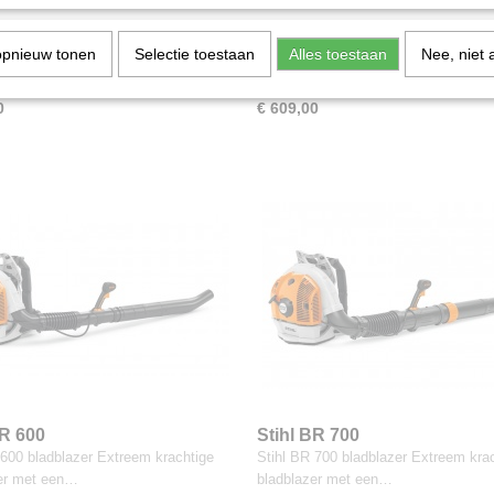
SH 86
Stihl BR 200
 86 bladzuiger 27.2 CC sterke 2 takt
Stihl BR 200 bladblazer Compacte e
opnieuw tonen
Selectie toestaan
Alles toestaan
Nee, niet 
10…
lichte machine.…
0
€ 609,00
BR 600
Stihl BR 700
 600 bladblazer Extreem krachtige
Stihl BR 700 bladblazer Extreem kra
er met een…
bladblazer met een…