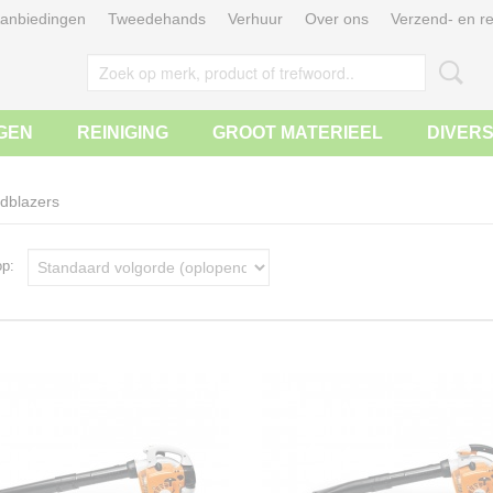
anbiedingen
Tweedehands
Verhuur
Over ons
Verzend- en re
GEN
REINIGING
GROOT MATERIEEL
DIVER
adblazers
 op: