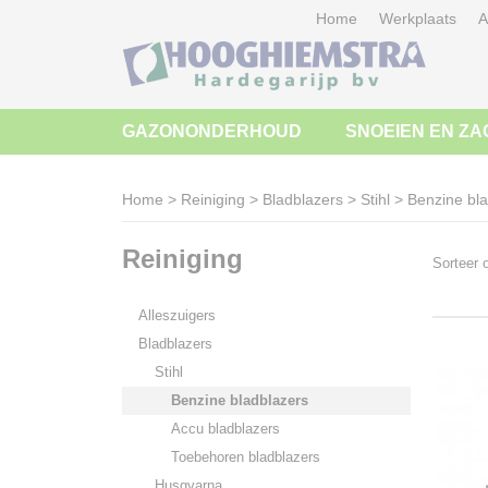
Home
Werkplaats
A
GAZONONDERHOUD
SNOEIEN EN ZA
Home
>
Reiniging
>
Bladblazers
>
Stihl
>
Benzine bl
Reiniging
Sorteer
Alleszuigers
Bladblazers
Stihl
Benzine bladblazers
Accu bladblazers
Toebehoren bladblazers
Husqvarna