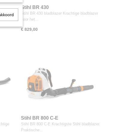
Stihl BR 430
n zeer
Stihl BR 430 bladblazer Krachtige bladblazer
akkoord
voor het…
€ 829,00
Stihl BR 800 C-E
chtige
Stihl BR 800 C-E Krachtigste Stihl bladblazer.
Praktische…