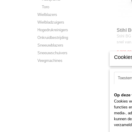
Toro
Wielblazers
Wielbladzuigers
Hogedrukreinigers
Stihl 
Stihl BG
Onkruidbestrijding
snel va
Sneeuwblazers
€ 369,00
Sneeuwschuivers
Cookies
Veegmachines
Toeste
Op deze 
Cookies wo
functies e
media-, ad
kunnen dez
verzameld 