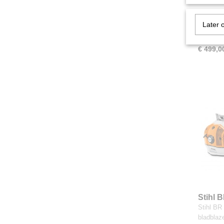
Stihl 
Stihl SH
Later 
motor 6
€ 499,0
Stihl 
Stihl BR
bladblaz