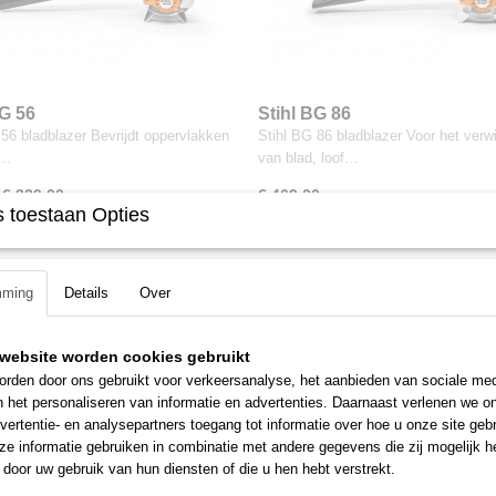
BG 56
Stihl BG 86
 56 bladblazer Bevrijdt oppervlakken
Stihl BG 86 bladblazer Voor het verw
n…
van blad, loof…
€ 339,00
€ 469,00
 toestaan Opties
mming
Details
Over
website worden cookies gebruikt
rden door ons gebruikt voor verkeersanalyse, het aanbieden van sociale med
n het personaliseren van informatie en advertenties. Daarnaast verlenen we o
vertentie- en analysepartners toegang tot informatie over hoe u onze site gebru
e informatie gebruiken in combinatie met andere gegevens die zij mogelijk 
door uw gebruik van hun diensten of die u hen hebt verstrekt.