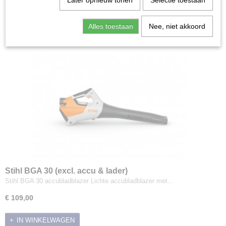
Later opnieuw tonen
Selectie toestaan
Toebehoren bladblazers
Sorteer op:
Husqvarna
Alles toestaan
Nee, niet akkoord
Toro
Wielblazers
Wielbladzuigers
Hogedrukreinigers
Onkruidbestrijding
Sneeuwblazers
Sneeuwschuivers
Veegmachines
Stihl BGA 30 (excl. accu & lader)
Stihl BGA 30 accubladblazer Lichte accubladblazer met…
€ 109,00
IN WINKELWAGEN