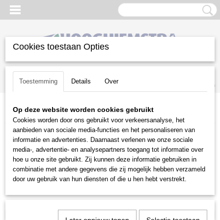
Cookies toestaan Opties
Inloggen
Registreren
UW WINKELWAGEN
Toestemming
Details
Over
Geen producten
(0)
Op deze website worden cookies gebruikt
Home
>
Reiniging
>
Bladblazers
>
Stihl
>
Accu bladblazers
Cookies worden door ons gebruikt voor verkeersanalyse, het
aanbieden van sociale media-functies en het personaliseren van
Reiniging
informatie en advertenties. Daarnaast verlenen we onze sociale
media-, advertentie- en analysepartners toegang tot informatie over
hoe u onze site gebruikt. Zij kunnen deze informatie gebruiken in
Alleszuigers
combinatie met andere gegevens die zij mogelijk hebben verzameld
Bladblazers
door uw gebruik van hun diensten of die u hen hebt verstrekt.
Stihl
Benzine bladblazers
Accu bladblazers