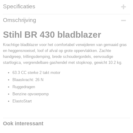
Specificaties
Productcode
Omschrijving
700131
Productcode leverancier
Stihl BR 430 bladblazer
4244 011 1620
Krachtige bladblazer voor het comfortabel verwijderen van gemaaid gras
en heggensnoeisel, loof of afval op grote oppervlakken. Zachte
handgreep, trillingsdemping, brede schoudergordels, eenvoudige
startlogica, vergrendelbare gashendel met stopknop, gewicht 10.2 kg.
63.3 CC sterke 2 takt motor
Blaaskracht: 26 N
Ruggedragen
Benzine opvoerpomp
ElastoStart
Ook interessant