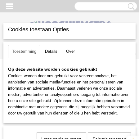
Cookies toestaan Opties
Inloggen
Registreren
UW WINKELWAGEN
Toestemming
Details
Over
Geen producten
(0)
Op deze website worden cookies gebruikt
Home
>
Reiniging
>
Onkruidbestrijding
>
Nimos
Cookies worden door ons gebruikt voor verkeersanalyse, het
aanbieden van sociale media-functies en het personaliseren van
Reiniging
informatie en advertenties. Daarnaast verlenen we onze sociale
media-, advertentie- en analysepartners toegang tot informatie over
hoe u onze site gebruikt. Zij kunnen deze informatie gebruiken in
Alleszuigers
combinatie met andere gegevens die zij mogelijk hebben verzameld
Bladblazers
door uw gebruik van hun diensten of die u hen hebt verstrekt.
Wielblazers
Wielbladzuigers
Hogedrukreinigers