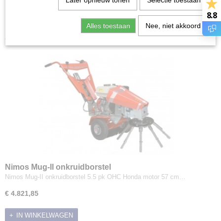
Later opnieuw tonen
Selectie toestaan
Onkruidbestrijding
Sorteer op:
8.8
Gloria
Alles toestaan
Nee, niet akkoord
Kwern
Tielburger
Limpar
Lumag
Nimos
BioMant
Sneeuwblazers
Sneeuwschuivers
Veegmachines
Nimos Mug-II onkruidborstel
Nimos Mug-II onkruidborstel 5.5 pk OHC Honda motor 57 cm…
€ 4.821,85
IN WINKELWAGEN