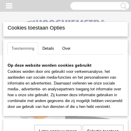
Cookies toestaan Opties
Inloggen
Registreren
UW WINKELWAGEN
Toestemming
Details
Over
Geen producten
(0)
Op deze website worden cookies gebruikt
Home
>
Reiniging
>
Bladblazers
>
Stihl
>
Accu bladblazers
>
Stihl
Cookies worden door ons gebruikt voor verkeersanalyse, het
BGA 60 met accu & lader
aanbieden van sociale media-functies en het personaliseren van
informatie en advertenties. Daarnaast verlenen we onze sociale
media-, advertentie- en analysepartners toegang tot informatie over
hoe u onze site gebruikt. Zij kunnen deze informatie gebruiken in
combinatie met andere gegevens die zij mogelijk hebben verzameld
door uw gebruik van hun diensten of die u hen hebt verstrekt.