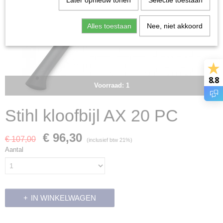
Later opnieuw tonen
Selectie toestaan
Alles toestaan
Nee, niet akkoord
8.8
Voorraad: 1
Stihl kloofbijl AX 20 PC
€ 96,30
€ 107,00
(inclusief btw 21%)
Aantal
IN WINKELWAGEN