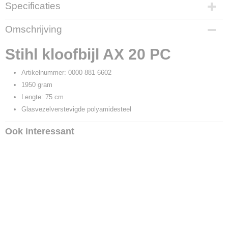
Specificaties
Productcode
Omschrijving
13608
Productcode leverancier
Stihl kloofbijl AX 20 PC
0000 881 6602
Artikelnummer: 0000 881 6602
1950 gram
Lengte: 75 cm
Glasvezelverstevigde polyamidesteel
Ook interessant