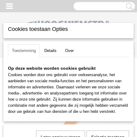
Cookies toestaan Opties
Inloggen
Registreren
UW WINKELWAGEN
Toestemming
Details
Over
Geen producten
(0)
Op deze website worden cookies gebruikt
Home
>
Snoeien en Zagen
>
Kettingzagen | toebehoren
>
Cookies worden door ons gebruikt voor verkeersanalyse, het
Handgereedschap voor bosbeheer
>
Stihl
>
Stihl kloofbijl AX 20 PC
aanbieden van sociale media-functies en het personaliseren van
informatie en advertenties. Daarnaast verlenen we onze sociale
media-, advertentie- en analysepartners toegang tot informatie over
hoe u onze site gebruikt. Zij kunnen deze informatie gebruiken in
combinatie met andere gegevens die zij mogelijk hebben verzameld
door uw gebruik van hun diensten of die u hen hebt verstrekt.