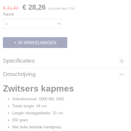
€ 28,26
€ 31,40
(inclusief btw 21%)
Aantal
IN WINKELWAGEN
Specificaties
Productcode
Omschrijving
15829
Productcode leverancier
Zwitsers kapmes
0000 881 3400
Artikelnummer: 0000 881 3400
Totale lengte: 44 cm
Lengte inkeepgedeelte: 32 cm
650 gram
Met leder beklede handgreep