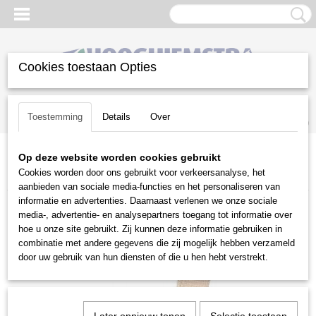
Cookies toestaan Opties
Inloggen
Registreren
UW WINKELWAGEN
Toestemming
Details
Over
Geen producten
(0)
Op deze website worden cookies gebruikt
Home
>
Snoeien en Zagen
>
Kettingzagen | toebehoren
>
Cookies worden door ons gebruikt voor verkeersanalyse, het
Handgereedschap voor bosbeheer
>
Stihl
>
Zwitsers kapmes
aanbieden van sociale media-functies en het personaliseren van
informatie en advertenties. Daarnaast verlenen we onze sociale
media-, advertentie- en analysepartners toegang tot informatie over
hoe u onze site gebruikt. Zij kunnen deze informatie gebruiken in
combinatie met andere gegevens die zij mogelijk hebben verzameld
door uw gebruik van hun diensten of die u hen hebt verstrekt.