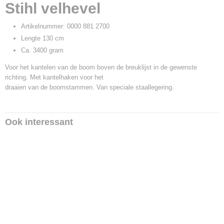
Productcode leverancier
Stihl velhevel
0000 881 2700
Artikelnummer: 0000 881 2700
Lengte 130 cm
Ca. 3400 gram
Voor het kantelen van de boom boven de breuklijst in de gewenste
richting. Met kantelhaken voor het
draaien van de boomstammen. Van speciale staallegering.
Ook interessant