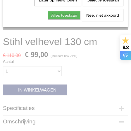
Later opnieuw tonen
Selectie toestaan
Alles toestaan
Nee, niet akkoord
Voorraad: 1
Stihl velhevel 130 cm
8.8
€ 99,00
€ 110,00
(inclusief btw 21%)
Aantal
IN WINKELWAGEN
Specificaties
Productcode
Omschrijving
31292