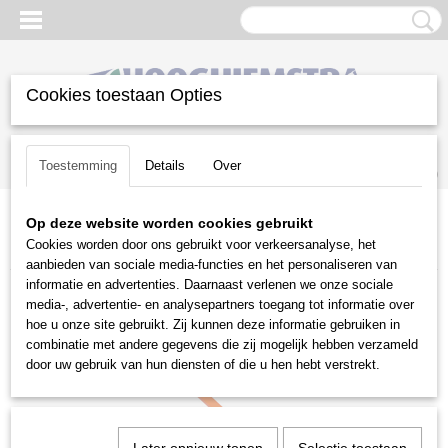
Cookies toestaan Opties
Inloggen
Registreren
UW WINKELWAGEN
Toestemming
Details
Over
Geen producten
(0)
Op deze website worden cookies gebruikt
Home
>
Snoeien en Zagen
>
Kettingzagen | toebehoren
>
Cookies worden door ons gebruikt voor verkeersanalyse, het
Handgereedschap voor bosbeheer
>
Stihl
>
Stihl velhevel 130 cm
aanbieden van sociale media-functies en het personaliseren van
informatie en advertenties. Daarnaast verlenen we onze sociale
media-, advertentie- en analysepartners toegang tot informatie over
hoe u onze site gebruikt. Zij kunnen deze informatie gebruiken in
combinatie met andere gegevens die zij mogelijk hebben verzameld
door uw gebruik van hun diensten of die u hen hebt verstrekt.