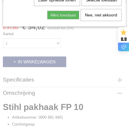
Later opnieuw tonen
Selectie toestaan
Stihl pakhaak FP 10
Alles toestaan
Nee, niet akkoord
€ 34,02
€ 37,80
(inclusief btw 21%)
Aantal
8.8
IN WINKELWAGEN
Specificaties
Productcode
Omschrijving
18864
Productcode leverancier
Stihl pakhaak FP 10
0000 881 4401
Artikelnummer: 0000 881 4401
Comfortgreep