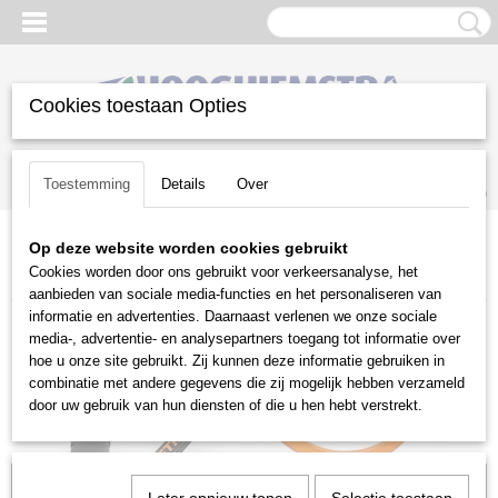
Cookies toestaan Opties
Inloggen
Registreren
UW WINKELWAGEN
Toestemming
Details
Over
Geen producten
(0)
Op deze website worden cookies gebruikt
Home
>
Snoeien en Zagen
>
Kettingzagen | toebehoren
>
Cookies worden door ons gebruikt voor verkeersanalyse, het
Handgereedschap voor bosbeheer
>
Stihl
>
Stihl pakhaak FP 10
aanbieden van sociale media-functies en het personaliseren van
informatie en advertenties. Daarnaast verlenen we onze sociale
media-, advertentie- en analysepartners toegang tot informatie over
hoe u onze site gebruikt. Zij kunnen deze informatie gebruiken in
combinatie met andere gegevens die zij mogelijk hebben verzameld
door uw gebruik van hun diensten of die u hen hebt verstrekt.
Voorraad: 1