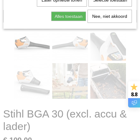
Later opnieuw tonen
Selectie toestaan
Alles toestaan
Voorraad: 1
Nee, niet akkoord
8.8
Stihl BGA 30 (excl. accu &
lader)