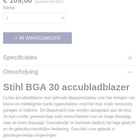
€ 109,00
(inclusief btw 21%)
Aantal
IN WINKELWAGEN
Specificaties
Productcode leverancier
Omschrijving
BA08 011 5900
Stihl BGA 30 accubladblazer
Lichte accubladblazer met optimale blaasprestaties voor het reinigen van
kleine en middelgrote harde oppervlakken rond het huis zoals terrassen,
garages of balkons. De blaaskracht kan worden aangepast aan de klus.
Je kan zonder gereedschap snel overschakelen van de lange blaaspijp
naar de korte blaaspijp. Gemakkelijk te hanteren dankzij het lage gewicht
en de gebruiksvriendelijke bediening. Geschikt voor gebruik in
geluidsgevoelige omgevingen.