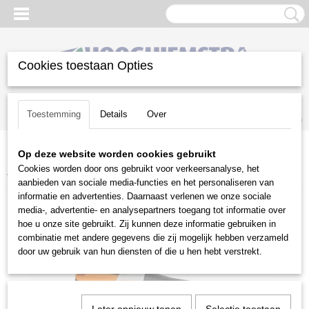
Cookies toestaan Opties
Inloggen
Registreren
UW WINKELWAGEN
Toestemming
Details
Over
Geen producten
(0)
Op deze website worden cookies gebruikt
Home
>
Gazononderhoud
>
Stihl accu programma
>
Cookies worden door ons gebruikt voor verkeersanalyse, het
Accubladblazers
>
Stihl BGA 30 (excl. accu & lader)
aanbieden van sociale media-functies en het personaliseren van
informatie en advertenties. Daarnaast verlenen we onze sociale
media-, advertentie- en analysepartners toegang tot informatie over
hoe u onze site gebruikt. Zij kunnen deze informatie gebruiken in
combinatie met andere gegevens die zij mogelijk hebben verzameld
door uw gebruik van hun diensten of die u hen hebt verstrekt.