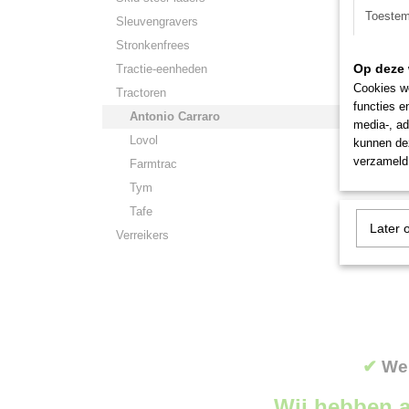
Toeste
Sleuvengravers
Stronkenfrees
Op deze 
Tractie-eenheden
Cookies wo
Tractoren
Antoni
functies e
Antonio 
Antonio Carraro
media-, ad
trekker 
Lovol
kunnen dez
€ 39.50
verzameld 
Farmtrac
Tym
Tafe
Later 
Verreikers
✔
Wer
Wij hebben a