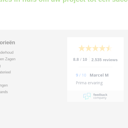
orieën
derhoud
/
 en Zagen
8.8
10
2.535 reviews
g
terieel
9
/
10
Marcel M
Prima ervaring
ingen
ands