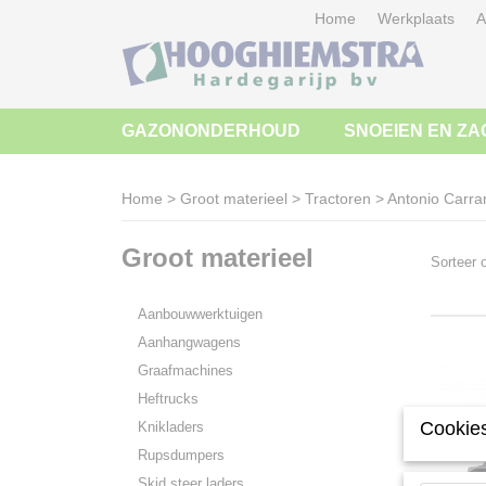
Home
Werkplaats
A
GAZONONDERHOUD
SNOEIEN EN ZA
Home
>
Groot materieel
>
Tractoren
>
Antonio Carra
Groot materieel
Sorteer
Aanbouwwerktuigen
Aanhangwagens
Graafmachines
Heftrucks
Cookies
Knikladers
Rupsdumpers
Skid steer laders