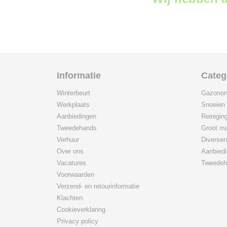
Informatie
Categ
Winterbeurt
Gazonon
Werkplaats
Snoeien
Aanbiedingen
Reinigin
Tweedehands
Groot ma
Verhuur
Diversen
Over ons
Aanbied
Vacatures
Tweedeh
Voorwaarden
Verzend- en retourinformatie
Klachten
Cookieverklaring
Privacy policy