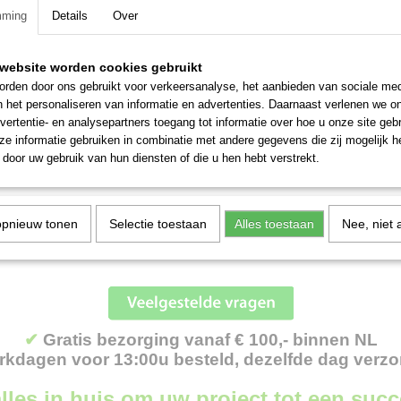
mming
Details
Over
website worden cookies gebruikt
rden door ons gebruikt voor verkeersanalyse, het aanbieden van sociale med
o Carraro TRX 7800 S
Antonio Carraro Tigre 3200
n het personaliseren van informatie en advertenties. Daarnaast verlenen we o
Carraro TRX 7800 S Mooie complete
Antonio Carraro Tigre 3200 De Tigre
vertentie- en analysepartners toegang tot informatie over hoe u onze site gebru
voorzien…
Antonio Carraro…
e informatie gebruiken in combinatie met andere gegevens die zij mogelijk 
0,00
€ 20.050,00
door uw gebruik van hun diensten of die u hen hebt verstrekt.
opnieuw tonen
Selectie toestaan
Alles toestaan
Nee, niet 
✔
Gratis bezorging vanaf € 100,- binnen NL
kdagen voor 13:00u besteld, dezelfde dag verz
lles in huis om uw project tot een suc