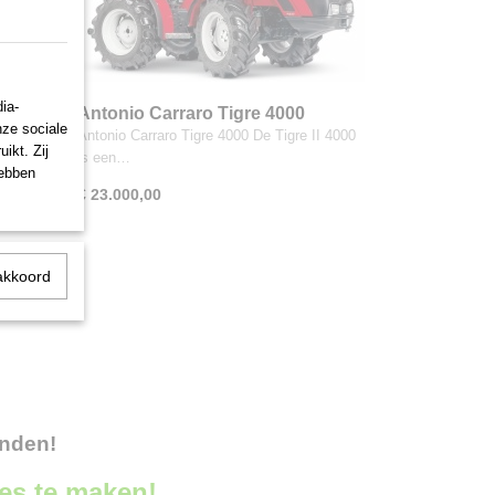
ia-
Antonio Carraro Tigre 4000
nze sociale
 3200 van
Antonio Carraro Tigre 4000 De Tigre II 4000
ikt. Zij
is een…
hebben
€ 23.000,00
akkoord
onden!
ces te maken!