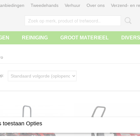
anbiedingen
Tweedehands
Verhuur
Over ons
Verzend- en re
GEN
REINIGING
GROOT MATERIEEL
DIVER
ro
 op:
 toestaan Opties