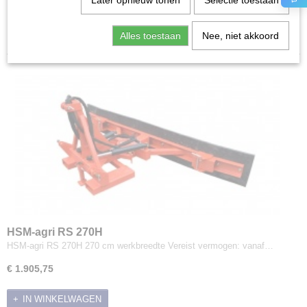
Later opnieuw tonen
Selectie toestaan
Klepelmaaiers
Sorteer op:
Verstek-klepelmaaiers
Alles toestaan
Nee, niet akkoord
Armmaaiers
Heggenscharen
Klepelmaaiers met opvang
Kipwagens
Balkmaaiers
Acrobaten
Weideslepen
Bodemvlakkers
Balenpers
Rotorkopeggen
Zaaicombinaties
HSM-agri RS 270H
Overtopfrezen
HSM-agri RS 270H 270 cm werkbreedte Vereist vermogen: vanaf…
Grondfrezen
€ 1.905,75
Sleuvenfrezen
Greppelfrezen
IN WINKELWAGEN