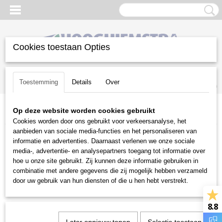
Cookies toestaan Opties
Inloggen
Registreren
UW WINKELWAGEN
Toestemming
Details
Over
Geen producten
(0)
Op deze website worden cookies gebruikt
Home
>
Groot materieel
>
Aanbouwwerktuigen
>
Grondschuiven
Cookies worden door ons gebruikt voor verkeersanalyse, het
aanbieden van sociale media-functies en het personaliseren van
Groot materieel
informatie en advertenties. Daarnaast verlenen we onze sociale
media-, advertentie- en analysepartners toegang tot informatie over
hoe u onze site gebruikt. Zij kunnen deze informatie gebruiken in
Aanbouwwerktuigen
combinatie met andere gegevens die zij mogelijk hebben verzameld
Maaidekken
door uw gebruik van hun diensten of die u hen hebt verstrekt.
Weidebeloters
8.8
Cyclomaaiers
Diskmaaiers