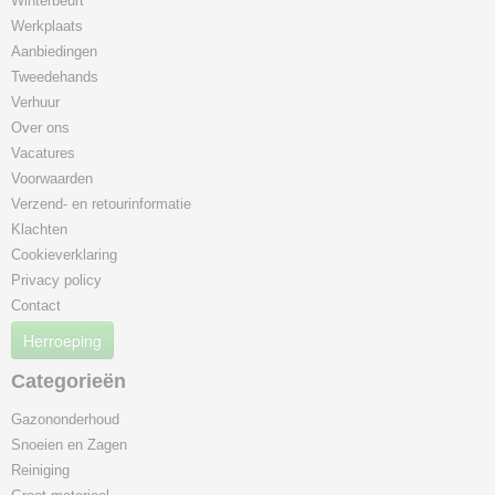
Winterbeurt
Skid steer laders
Werkplaats
Sleuvengravers
Aanbiedingen
Stronkenfrees
Tweedehands
Tractie-eenheden
Verhuur
Tractoren
Over ons
Verreikers
Vacatures
Voorwaarden
Verzend- en retourinformatie
Klachten
Cookieverklaring
Privacy policy
Contact
Herroeping
Categorieën
Gazononderhoud
Snoeien en Zagen
Reiniging