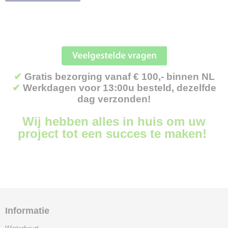
Aardappelpootmachines
Aardappelrooiers
Ploegen
Spitmachines
Grondschuiven
Vegers
✔
Gratis bezorging vanaf € 100,- binnen NL
Sneeuwschuiven
✔
Werkdagen voor 13:00u besteld, dezelfde
dag verzonden!
Grondbakken
Strooiers
Wij hebben alles in huis om uw
Mest- en compostspreiders
project tot een succes te maken!
Trekhaaksystemen
Breekhamers
Aanhangwagens
Graafmachines
Heftrucks
Knikladers
Informatie
Rupsdumpers